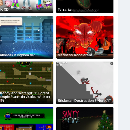
PK XD
Terraria
ailbreak Kingdom VR
Madness Accelerant
ireboy and Watergirl 1: Forest
emple / फायर बॉय एंड वॉटर गर्ल 1: वन
ंदिर
Stickman Destruction 3 Heroes