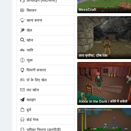
ऑनलाइन (मल्टीप्लेयर)
MessCraft
क्लिकर
खाना बनाना
खेल
खोज
जाति
लारा क्रॉफ्ट: टॉम्ब रेडर
जुआ
दिमागी कसरत
दो के लिए खेल
पाठ खोज
फ्लाइंग
Alone in the Dark / अंधेरे में अकेले
बुर्ज
बोर्ड गेम्स
भूमिका निभाना (आरपीजी)