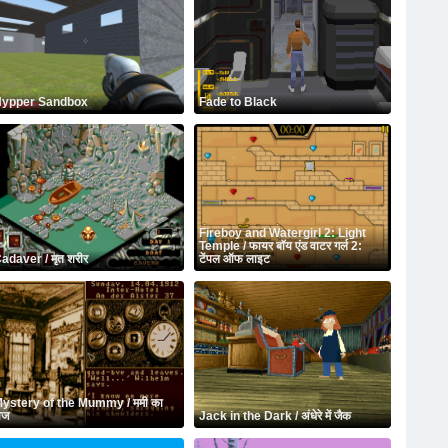
ypper Sandbox
Fade to Black
Fireboy and Watergirl 2: Light
Temple / फायर बॉय एंड वाटर गर्ल 2:
adaver / मृत शरीर
टेंपल ऑफ लाइट
ystery of the Mummy / ममी का
ाज
Jack in the Dark / अंधेरे में जैक