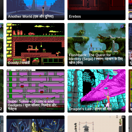
Another World (एक और दुनिया)
Erebos
B
Flashback: The Quest for
Identity (Sega) / स्मरण: पहचान के लिए
फ
Goody / पाखंडी
खोज (सेगा)
दु
Super Solvers: Gizmos and
Gadgets / सुपर सॉल्वर: गिज़्मोस और
D
 2
गैजेट्स
Dragon's Lair / ड्रेगन की मांद
ड