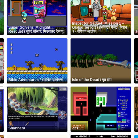
Inspector Gadget: Mission 1 –
Super Solvers: Midnight
Global Terror! / इंस्पेक्टर गैजेट: मिशन
Rescue! / सुपर सॉल्वर: मिडनाइट रेस्क्यू!
१ - वैश्विक आतंक!
H
)
Bible Adventures / बाइबिल एडवेंचर्स
Isle of the Dead / मृत द्वीप
C
e
M
Shannara
ZZT
र