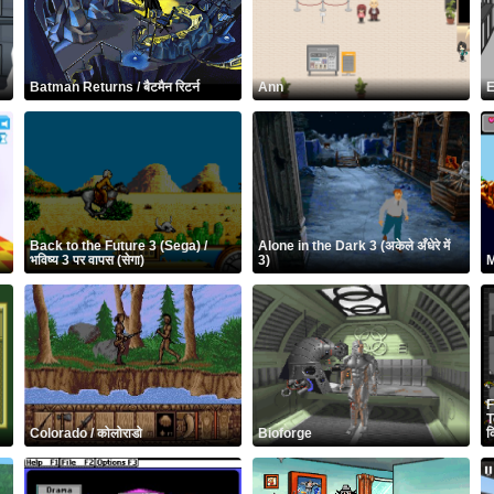
Batman Returns / बैटमैन रिटर्न
Ann
E
Back to the Future 3 (Sega) /
Alone in the Dark 3 (अकेले अँधेरे में
भविष्य 3 पर वापस (सेगा)
3)
M
F
T
Colorado / कोलोराडो
Bioforge
क