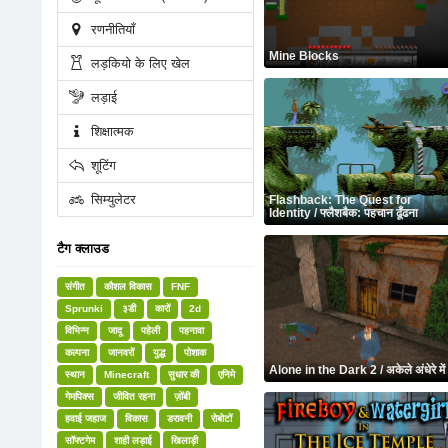
रणनीतियाँ
Mine Blocks
लड़कियो के लिए खेल
लड़ाई
शिक्षात्मक
शूटिंग
सिम्युलेटर
Flashback: The Quest for
Identity / फ्लैशबैक: पहचान ढूँढना
टैग क्लाउड
संगीत
कौशल विकास
FNF
Sprunki
३डी
कारों
2d
विभिन्न
जादू
पहेली
पहनावा
कल्पना
जानवरों
युद्ध
पोशाक
Alone in the Dark 2 / अकेले अंधेरे में
स्थान
Minecraft
सुधार की
एनिमे
गेमपिक्स
जीवित रहना
ज़ोंबी
हवाई जहाज
विकास
डरावनी
रोबोटों
सॉफ्टगेम
शाही लड़ाई
खिलाड़ी