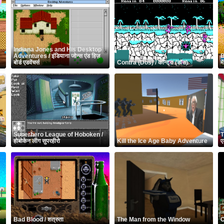
Indiana Jones and His Desktop
Adventures / इंडियाना जोन्स एंड हिज़
B
बोर्ड एडवेंचर्स
Contra (Dos) / कॉन्ट्रा (डॉस)
म
Superhero League of Hoboken /
T
होबोकेन लीग सुपरहीरो
Kill the Ice Age Baby Adventure
ए
Bad Blood / शत्रुता
The Man from the Window
C