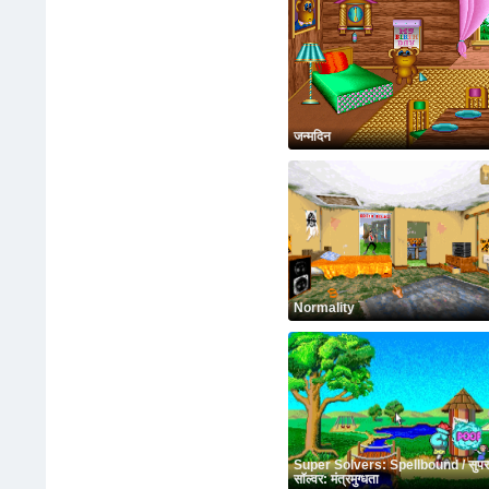
जन्मदिन
Normality
Super Solvers: Spellbound / सुपर
सॉल्वर: मंत्रमुग्धता