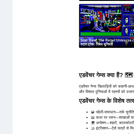
Star Trek: The Rebel Universe /
स्टार ट्रेक: रिबेल यूनिवर्स
एडवेंचर गेम्स क्या हैं? 🗺️
एडवेंचर गेम्स खिलाड़ियों को कहानी-आधार
और विशाल दुनियाओं में रहस्यों को उजा
एडवेंचर गेम्स के विशेष तत्
🧩 पहेली-समाधान—तर्क चुनौतियाँ
📖 कथा पर ध्यान—शाखाओं वाली
🌍 अन्वेषण—शहरों, कालकोठरी, जं
🤝 इंटरैक्शन—ऐसे पात्रों से मि