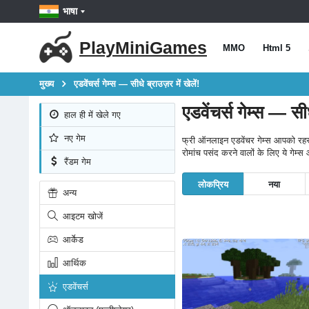
भाषा
PlayMiniGames
MMO
Html 5
मुख्य
एडवेंचर्स गेम्स — सीधे ब्राउज़र में खेलें!
एडवेंचर्स गेम्स — सीधे
हाल ही में खेले गए
नए गेम
फ्री ऑनलाइन एडवेंचर गेम्स आपको रहस्यम
रोमांच पसंद करने वालों के लिए ये गेम्स 
रैंडम गेम
लोकप्रिय
नया
अन्य
आइटम खोजें
आर्केड
आर्थिक
एडवेंचर्स