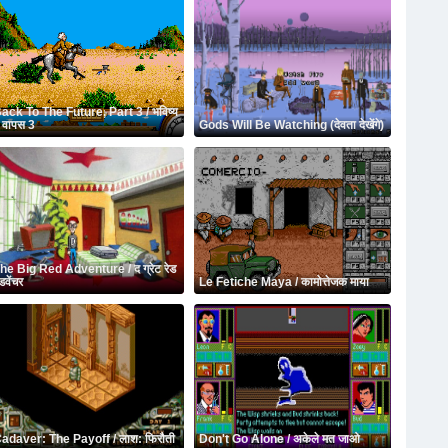
ack To The Future, Part 3 / भविष्य
ें वापस 3
Gods Will Be Watching (देवता देखेंगे)
he Big Red Adventure / द ग्रेट रेड
डवेंचर
Le Fetiche Maya / कामोत्तेजक माया
adaver: The Payoff / लाश: फिरौती
Don't Go Alone / अकेले मत जाओ