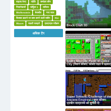
वाइल्ड वेस्ट
पहेलि
कमांडर कीन
निशानेबाजों
फॉर्मूला 1
माफिया
Wolfenstein
बेसबॉल
नया साल
सिक्का डालने पर काम करने वाली मशीन
Kki
Wasm
मछली पकड़ने
एफएनएफ परीक्षण
Block Craft 3D
अधिक टैग
Cobra Mission: Panic in Cobra
City (मिशन कोबरा: कोबरा शहर में दहशत
Super Solvers: Challenge of th
Ancient Empires! / सुपर सॉल्वर:
प्राचीन साम्राज्यों को चुनौती दें!