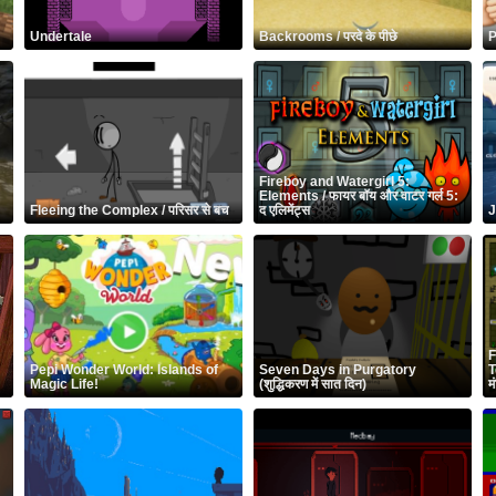
Undertale
Backrooms / परदे के पीछे
Fireboy and Watergirl 5:
Elements / फायर बॉय और वाटर गर्ल 5:
Fleeing the Complex / परिसर से बच
द एलिमेंट्स
J
F
Pepi Wonder World: Islands of
Seven Days in Purgatory
T
Magic Life!
(शुद्धिकरण में सात दिन)
म