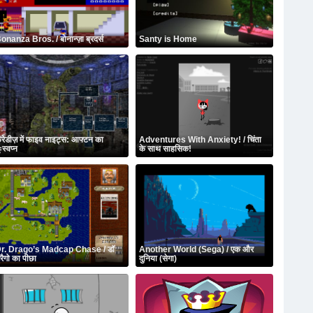
onanza Bros. / बोनान्ज़ा ब्रदर्स
Santy is Home
्रेडीज़ में फाइव नाइट्स: आफ्टन का
Adventures With Anxiety! / चिंता
ःस्वप्न
के साथ साहसिक!
r. Drago’s Madcap Chase / डॉ
Another World (Sega) / एक और
्रैगो का पीछा
दुनिया (सेगा)