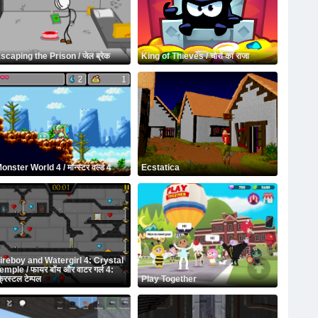
scaping the Prison / जेल ब्रेक
King of Thieves / चोरों का राजा
onster World 4 / मॉन्स्टर वर्ल्ड 4
Ecstatica
ireboy and Watergirl 4: Crystal
emple / फायर बॉय और वाटर गर्ल 4:
्रिस्टल टेम्पल
Play Together