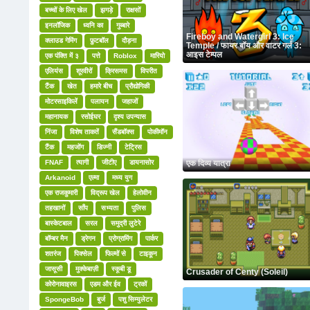
बच्चों के लिए खेल
झगड़े
राक्षसों
इनलॉजिक
ध्वनि का
गुब्बारे
Fireboy and Watergirl 3: Ice
क्लाउड गेमिंग
फ़ुटबॉल
दौड़ना
Temple / फायर बॉय और वाटर गर्ल 3:
आइस टेम्पल
एक पंक्ति में ३
पत्ते
Roblox
मारियो
एलियंस
शूरवीरों
क्रिसमस
विपरीत
टैंक
खेत
हमारे बीच
प्रौद्योगिकी
मोटरसाइकिलें
पलायन
जहाजों
महानायक
रसोईघर
दृश्य उपन्यास
निंजा
विशेष ताकतें
सैंडबॉक्स
पोकीमॉन
टैंक
महजोंग
डिज्नी
टेट्रिस
FNAF
त्यागी
जीटीए
डायनासोर
एक दिव्य यात्रा
Arkanoid
एल्मा
मध्य युग
एक राजकुमारी
विद्रूप खेल
हेलोवीन
तहखानों
साँप
सभ्यता
पुलिस
बास्केटबाल
सरल
समुद्री लुटेरे
बॉम्बर मैन
ड्रेगन
प्रोग्रामिंग
पार्कर
शतरंज
पिक्सेल
फिल्मों से
टाइकून
जासूसी
मुक्केबाज़ी
स्कूबी डू
Crusader of Centy (Soleil)
कोरोनावाइरस
एडम और ईव
ट्रकों
SpongeBob
बुर्ज
पशु सिम्युलेटर