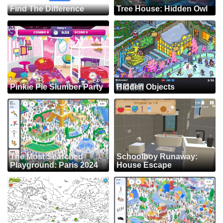
Find The Difference
Tree House: Hidden Owl
Pinkie Pie Slumber Party
Hidden Objects
The Most Searched
Schoolboy Runaway:
Playground: Paris 2024
House Escape