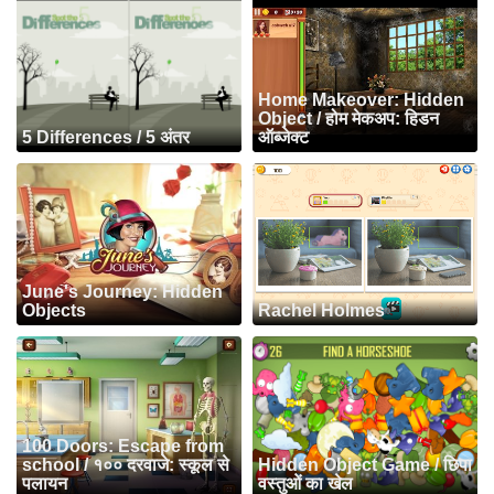
Home Makeover: Hidden
Object / होम मेकअप: हिडन
5 Differences / 5 अंतर
ऑब्जेक्ट
June's Journey: Hidden
Objects
Rachel Holmes
100 Doors: Escape from
school / १०० दरवाजे: स्कूल से
Hidden Object Game / छिपा
पलायन
वस्तुओं का खेल