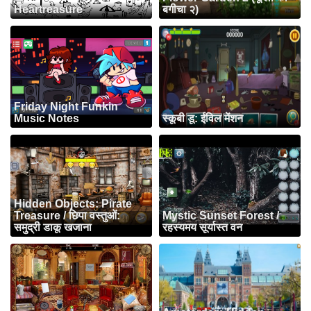
Heartreasure
बगीचा २)
Friday Night Funkin
Music Notes
स्कूबी डू: ईविल मेंशन
Hidden Objects: Pirate
Treasure / छिपा वस्तुओं:
Mystic Sunset Forest /
समुद्री डाकू खजाना
रहस्यमय सूर्यास्त वन