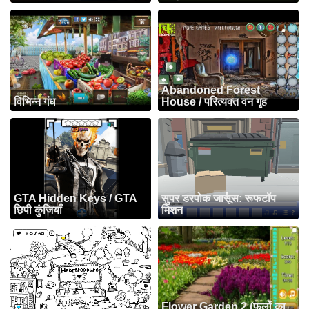
Abandoned Forest
विभिन्न गंध
House / परित्यक्त वन गृह
GTA Hidden Keys / GTA
सुपर डरपोक जासूस: रूफटॉप
छिपी कुंजियाँ
मिशन
Flower Garden 2 (फूलों का