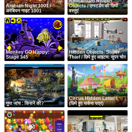
Amsterdam Hidden
Arabian Night 1001 /
Objects / एम्स्टर्डम की छिपी
अरेबियन नाइट 1001
वस्तुएं
Monkey GO Happy:
Hidden Objects: Super
Stage 345
Thief / छिपे हुए आइटम: सुपर चोर
Circus Hidden Letters
गुप्त जांच : किसने की?
(छिपे हुए सर्कस पत्र)