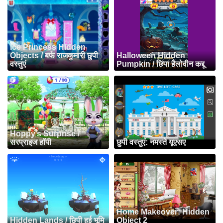
Ice Princess Hidden
Objects / बर्फ राजकुमारी छुपी
Halloween Hidden
वस्तुएं
Pumpkin / छिपा हैलोवीन कद्दू
Hoppy’s Surprise /
सरप्राइज हॉपी
छुपी वस्तुएं: नमस्ते यूएसए
Home Makeover: Hidden
Hidden Lands / छिपी हुई भूमि
Object 2