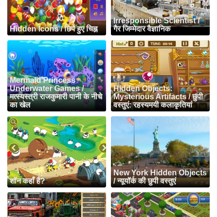
Irresponsible Scientist /
Hidden Icons / छिपे हुए चिह्न
गैर जिम्मेदार वैज्ञानिक
Mermaid Princess
Underwater Games /
Hidden Objects:
मत्स्यस्त्री राजकुमारी पानी के नीचे
Mysterious Artifacts / छुपी
का खेल
वस्तुएं: रहस्यमयी कलाकृतियां
New York Hidden Objects
शॉन कहाँ है?
/ न्यूयॉर्क की छुपी वस्तुएं