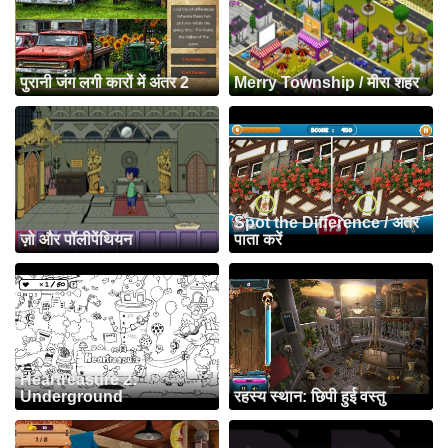
पुरानी जंग लगी कारों में अंतर 2
Merry Township / मीरा शहर
Spot the Difference / अंतर
ज़ो और पॉलीपेंथियन
पाता करें
Heartreasure 2:
Underground
रहस्य स्थान: छिपी हुई वस्तु