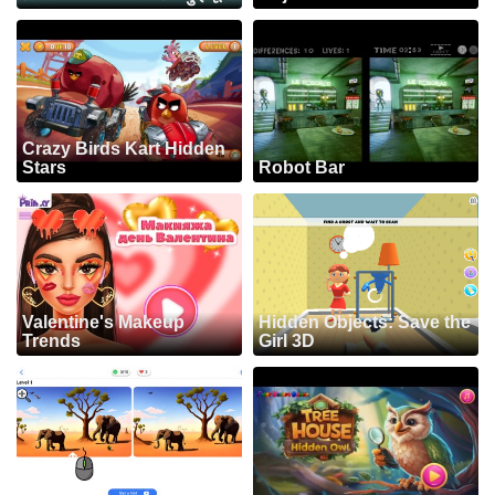
Crazy Birds Kart Hidden
Stars
Robot Bar
Valentine's Makeup
Hidden Objects: Save the
Trends
Girl 3D