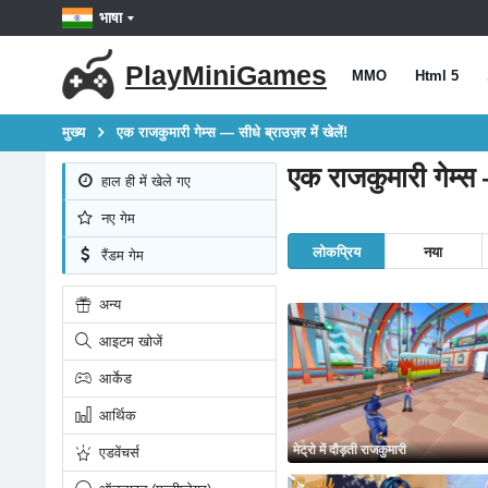
भाषा
PlayMiniGames
MMO
Html 5
मुख्य
एक राजकुमारी गेम्स — सीधे ब्राउज़र में खेलें!
एक राजकुमारी गेम्स —
हाल ही में खेले गए
नए गेम
लोकप्रिय
नया
रैंडम गेम
अन्य
आइटम खोजें
आर्केड
आर्थिक
मेट्रो में दौड़ती राजकुमारी
एडवेंचर्स