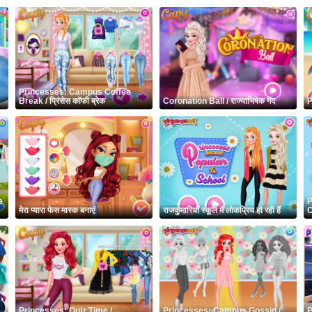
Princesses: Campus Coffee
Break / प्रिंसेस कॉफी ब्रेक
Coronation Ball / राज्याभिषेक गेंद
P
e
P
मेरा प्यारा फेस मास्क बनाएं
राजकुमारियाँ स्कूल में लोकप्रिय हो रही हैं
C
Princesses: Quiz Time /
Princesses: Campus Gossip /
P