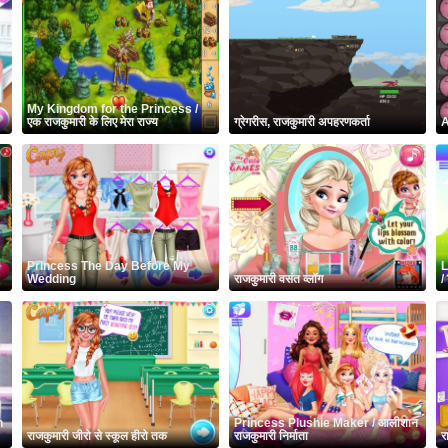
My Kingdom for the Princess /
एक राजकुमारी के लिए मेरा राज्य
ग्रेगरीस, राजकुमारी अपहरणकर्ता
A
Princess The Day Before My
L
Wedding
राजकुमारी वसंत व्लॉग
/
n
Princess Plushie Maker / आलीशान
राजकुमारी जीरो से स्कूल हीरो तक
राजकुमारी निर्माता
रा