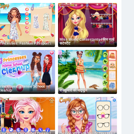
Miss World Contestants / मिस वर्ल्ड
rincesses: Fashion Passports
कंटेस्टेंट
rincesses: Intense School
leanup
राजकुमारी की मातृभूमि
rincesses December Dream /
Design My Cute Nerdy Glasses /