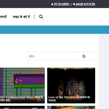
मेरे गेम(पसंदीदा)
|
बुकमार्क करने के लिए
ामग्री
साइट के बारे में
inyl Goddess from Mars (मंगल से
Lure of the Temptress (मोहक का
िनील देवी)
लालच)