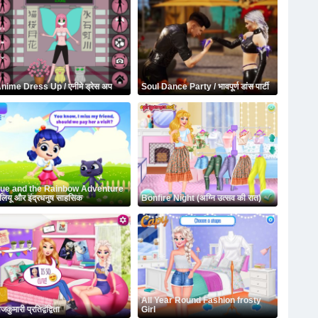
nime Dress Up / एनीमे ड्रेस अप
Soul Dance Party / भावपूर्ण डांस पार्टी
ue and the Rainbow Adventure
 लियू और इंद्रधनुष साहसिक
Bonfire Night (अग्नि उत्सव की रात)
All Year Round Fashion frosty
जकुमारी प्रतिद्वंद्विता
Girl