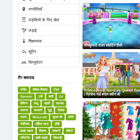
रणनीतियाँ
लड़कियो के लिए खेल
लड़ाई
शिक्षात्मक
राजकुमारी रोलर स्केटिंग शैली
शूटिंग
सिम्युलेटर
टैग क्लाउड
संगीत
कौशल विकास
FNF
Princesses: Nerd vs Queen Be
/ प्रिंसेस नर्ड बनाम क्वीन बी
Sprunki
३डी
कारों
2d
विभिन्न
जादू
पहेली
पहनावा
कल्पना
जानवरों
युद्ध
पोशाक
स्थान
Minecraft
सुधार की
एनिमे
गेमपिक्स
जीवित रहना
ज़ोंबी
हवाई जहाज
विकास
डरावनी
रोबोटों
सॉफ्टगेम
शाही लड़ाई
खिलाड़ी
Frozen Christmas: Extreme