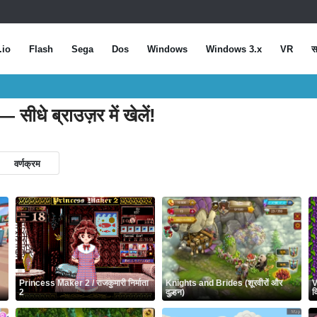
.io
Flash
Sega
Dos
Windows
Windows 3.x
VR
स
 सीधे ब्राउज़र में खेलें!
वर्णक्रम
Princess Maker 2 / राजकुमारी निर्माता
Knights and Brides (शूरवीरों और
V
2
दुल्हन)
व