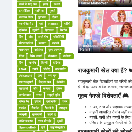
House Makeover
बच्चों के लिए खेल
झगड़े
राक्षसों
इनलॉजिक
ध्वनि का
गुब्बारे
क्लाउड गेमिंग
फ़ुटबॉल
दौड़ना
एक पंक्ति में ३
पत्ते
Roblox
मारियो
एलियंस
शूरवीरों
क्रिसमस
विपरीत
टैंक
खेत
हमारे बीच
प्रौद्योगिकी
मोटरसाइकिलें
पलायन
जहाजों
Princesses: Design My Sororit
T-Shirt
महानायक
रसोईघर
दृश्य उपन्यास
निंजा
विशेष ताकतें
सैंडबॉक्स
पोकीमॉन
टैंक
महजोंग
डिज्नी
टेट्रिस
राजकुमारी खेल क्या हैं? 
FNAF
त्यागी
जीटीए
डायनासोर
Arkanoid
एल्मा
मध्य युग
राजकुमारी खेल खिलाड़ियों को परियों की
एक राजकुमारी
विद्रूप खेल
हेलोवीन
हो, ये ब्राउज़र शीर्षक कल्पना, रचनात्म
तहखानों
साँप
सभ्यता
पुलिस
मुख्य गेमप्ले विशेषताएँ 🎮
बास्केटबाल
सरल
समुद्री लुटेरे
बॉम्बर मैन
ड्रेगन
प्रोग्रामिंग
पार्कर
गाउन, ताज और सहायक उपकरण क
शतरंज
पिक्सेल
फिल्मों से
टाइकून
कहानी आधारित रोमांच जहाँ राज
जासूसी
मुक्केबाज़ी
स्कूबी डू
महलों, बागों और पात्रों के 
कोरोनावाइरस
एडम और ईव
ट्रकों
परिवार के अनुकूल गेमप्ले जो 
SpongeBob
बुर्ज
पशु सिम्युलेटर
राजकुमारी खेलों की लोकप