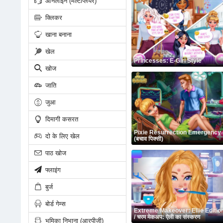
ऑनलाइन (मल्टीप्लेयर)
क्लिकर
खाना बनाना
खेल
Princesses: E-Girl Style
खोज
जाति
जुआ
दिमागी कसरत
Pixie Resurrection Emergency
दो के लिए खेल
(बचाव पिक्सी)
पाठ खोज
फ्लाइंग
बुर्ज
बोर्ड गेम्स
Extreme Makeover: Ellie Editio
/ चरम मेकअप: ऐली का संस्करण
भूमिका निभाना (आरपीजी)