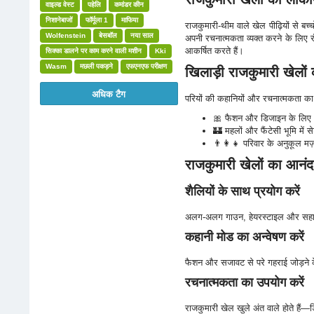
वाइल्ड वेस्ट
पहेलि
कमांडर कीन
निशानेबाजों
फॉर्मूला 1
माफिया
राजकुमारी-थीम वाले खेल पीढ़ियों से बच्
Wolfenstein
बेसबॉल
नया साल
अपनी रचनात्मकता व्यक्त करने के लिए रंग
आकर्षित करते हैं।
सिक्का डालने पर काम करने वाली मशीन
Kki
Wasm
मछली पकड़ने
एफएनएफ परीक्षण
खिलाड़ी राजकुमारी खेलों क
अधिक टैग
परियों की कहानियों और रचनात्मकता का आक
🎀 फैशन और डिजाइन के लिए
🏰 महलों और फैंटेसी भूमि में
👨‍👩‍👧 परिवार के अनुकूल मज
राजकुमारी खेलों का आनंद 
शैलियों के साथ प्रयोग करें
अलग-अलग गाउन, हेयरस्टाइल और सह
कहानी मोड का अन्वेषण करें
फैशन और सजावट से परे गहराई जोड़ने क
रचनात्मकता का उपयोग करें
राजकुमारी खेल खुले अंत वाले होते हैं