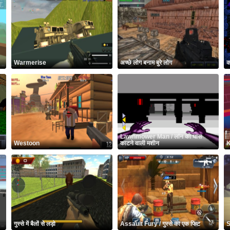
Warmerise
अच्छे लोग बनाम बुरे लोग
क
Lawnmower Man / लॉन की घास
Westoon
काटने वाली मशीन
K
गुस्से में बैलों से लड़ो
Assault Fury / गुस्से का एक फिट
S