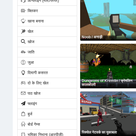
ऑनलाइन (मल्टीप्लेयर)
क्लिकर
खाना बनाना
खेल
Noob / अनाड़ी
खोज
जाति
जुआ
दिमागी कसरत
Dungeons of Kremlin / क्रेमलिन
दो के लिए खेल
कालकोठरी
पाठ खोज
फ्लाइंग
बुर्ज
बोर्ड गेम्स
पिक्सेल नेटवर्क का मुकाबला
भूमिका निभाना (आरपीजी)