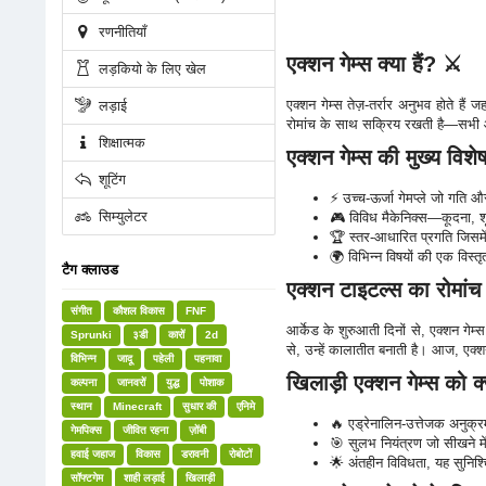
रणनीतियाँ
एक्शन गेम्स क्या हैं? ⚔️
लड़कियो के लिए खेल
एक्शन गेम्स तेज़-तर्रार अनुभव होते है
लड़ाई
रोमांच के साथ सक्रिय रखती है—सभी आपक
शिक्षात्मक
एक्शन गेम्स की मुख्य विशेष
शूटिंग
⚡ उच्च-ऊर्जा गेमप्ले जो गति 
सिम्युलेटर
🎮 विविध मैकेनिक्स—कूदना, शू
🏆 स्तर-आधारित प्रगति जिसमें
🌍 विभिन्न विषयों की एक विस्
टैग क्लाउड
एक्शन टाइटल्स का रोमांच
संगीत
कौशल विकास
FNF
आर्केड के शुरुआती दिनों से, एक्शन गेम्
Sprunki
३डी
कारों
2d
से, उन्हें कालातीत बनाती है। आज, एक्शन
विभिन्न
जादू
पहेली
पहनावा
खिलाड़ी एक्शन गेम्स को क्
कल्पना
जानवरों
युद्ध
पोशाक
स्थान
Minecraft
सुधार की
एनिमे
🔥 एड्रेनालिन-उत्तेजक अनुक्रम
गेमपिक्स
जीवित रहना
ज़ोंबी
🎯 सुलभ नियंत्रण जो सीखने में आ
हवाई जहाज
विकास
डरावनी
रोबोटों
🌟 अंतहीन विविधता, यह सुनिश्
सॉफ्टगेम
शाही लड़ाई
खिलाड़ी