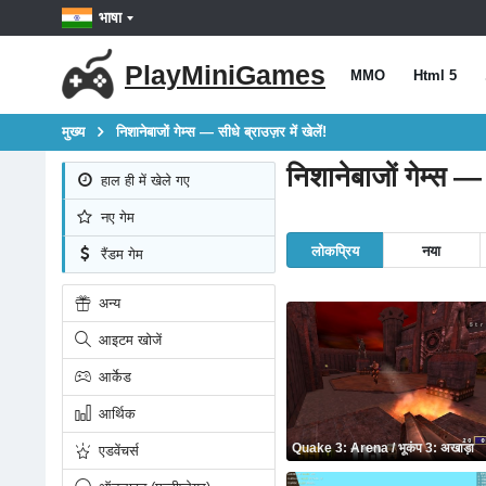
भाषा
PlayMiniGames
MMO
Html 5
मुख्य
निशानेबाजों गेम्स — सीधे ब्राउज़र में खेलें!
निशानेबाजों गेम्स — स
हाल ही में खेले गए
नए गेम
लोकप्रिय
नया
रैंडम गेम
अन्य
आइटम खोजें
आर्केड
आर्थिक
Quake 3: Arena / भूकंप 3: अखाड़ा
एडवेंचर्स