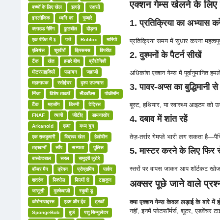
एक्शन गेम्स खेलने के लिए
बच्चों के लिए खेल
झगड़े
राक्षसों
इनलॉजिक
ध्वनि का
गुब्बारे
1. प्रतिक्रिया का अभ्यास करे
क्लाउड गेमिंग
फ़ुटबॉल
दौड़ना
एक पंक्ति में ३
पत्ते
Roblox
मारियो
प्रतिक्रिया समय में सुधार करना महत्वपू
एलियंस
शूरवीरों
क्रिसमस
विपरीत
2. दुश्मनों के पैटर्न सीखें
टैंक
खेत
हमारे बीच
प्रौद्योगिकी
मोटरसाइकिलें
पलायन
जहाजों
अधिकांश एक्शन गेम्स में पूर्वानुमानित ह
महानायक
रसोईघर
दृश्य उपन्यास
3. पावर-अप्स का बुद्धिमानी से
निंजा
विशेष ताकतें
सैंडबॉक्स
पोकीमॉन
बूस्ट, हथियार, या स्वास्थ्य आइटम को उन
टैंक
महजोंग
डिज्नी
टेट्रिस
FNAF
त्यागी
जीटीए
डायनासोर
4. दबाव में शांत रहें
Arkanoid
एल्मा
मध्य युग
तेज़-तर्रार गेमप्ले भारी लग सकता है—प
एक राजकुमारी
विद्रूप खेल
हेलोवीन
तहखानों
साँप
सभ्यता
पुलिस
5. मास्टर करने के लिए फिर से
बास्केटबाल
सरल
समुद्री लुटेरे
स्तरों पर वापस जाकर आप शॉर्टकट खोज स
बॉम्बर मैन
ड्रेगन
प्रोग्रामिंग
पार्कर
शतरंज
पिक्सेल
फिल्मों से
टाइकून
अक्सर पूछे जाने वाले प्रश
जासूसी
मुक्केबाज़ी
स्कूबी डू
क्या एक्शन गेम्स केवल लड़ाई के बारे में हो
कोरोनावाइरस
एडम और ईव
ट्रकों
नहीं, इनमें प्लेटफॉर्मर्स, शूटर, एडवेंच
SpongeBob
बुर्ज
पशु सिम्युलेटर