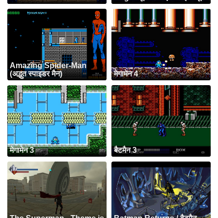
Amazing Spider-Man
(अद्भुत स्पाइडर मैन)
मेगामेन 4
मेगामेन 3
बैटमैन 3