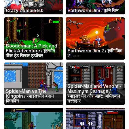
Crazy Zombie 9.0
Earthworm Jim / कृमि जिम
Boogerman: A Pick and
Flick Adventure / बूगरमैन:
Earthworm Jim 2 / कृमि जिम
पीक एंड फ्लिक एडवेंचर
2
Spider-Man and Venom -
Spider-Man vs The
Maximum Carnage /
Kingpin / स्पाइडरमैन बनाम
स्पाइडर मैन और जहर: अधिकतम
किंगपिन
नरसंहार