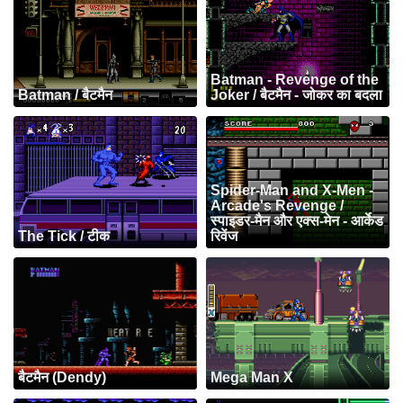
Batman - Revenge of the
Batman / बैटमैन
Joker / बैटमैन - जोकर का बदला
Spider-Man and X-Men -
Arcade's Revenge /
स्पाइडर-मैन और एक्स-मेन - आर्केड
The Tick / टीक
रिवेंज
बैटमैन (Dendy)
Mega Man X