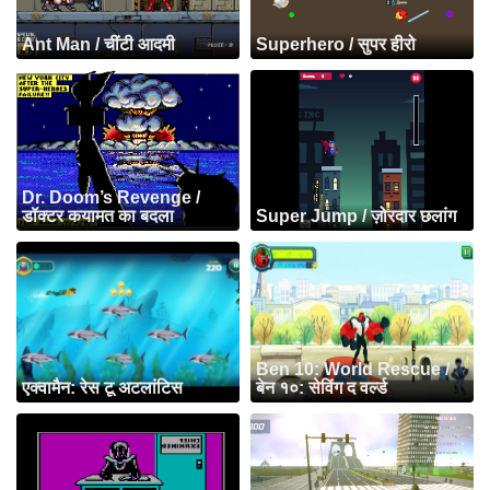
Ant Man / चींटी आदमी
Superhero / सुपर हीरो
Dr. Doom’s Revenge /
डॉक्टर कयामत का बदला
Super Jump / ज़ोरदार छलांग
Ben 10: World Rescue /
एक्वामैन: रेस टू अटलांटिस
बेन १०: सेविंग द वर्ल्ड