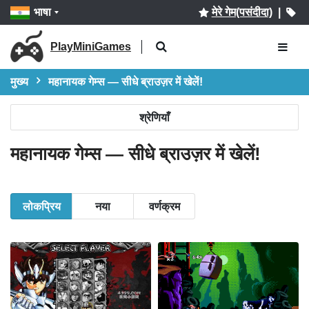
भाषा
मेरे गेम(पसंदीदा)
|
PlayMiniGames
मुख्य
महानायक गेम्स — सीधे ब्राउज़र में खेलें!
श्रेणियाँ
महानायक गेम्स — सीधे ब्राउज़र में खेलें!
लोकप्रिय
नया
वर्णक्रम