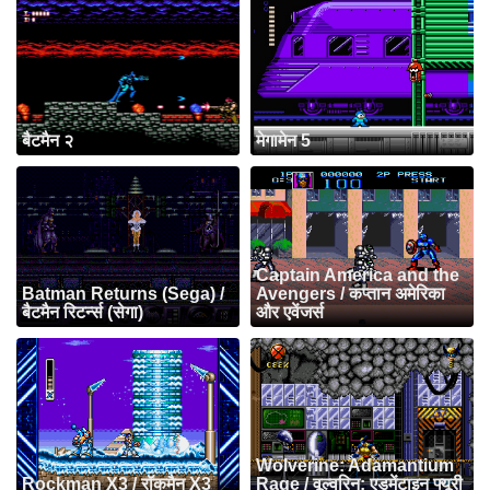
बैटमैन २
मेगामेन 5
Captain America and the
Batman Returns (Sega) /
Avengers / कप्तान अमेरिका
बैटमैन रिटर्न्स (सेगा)
और एवेंजर्स
Wolverine: Adamantium
Rockman X3 / रॉकमैन X3
Rage / वूल्वरिन: एडमेंटाइन फ्यूरी