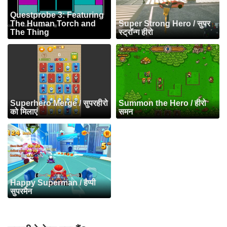
Questprobe 3: Featuring
The Human Torch and
Super Strong Hero / सुपर
The Thing
स्ट्रॉन्ग हीरो
Superhero Merge / सुपरहीरो
Summon the Hero / हीरो
को मिलाएं
समन
Happy Superman / हैप्पी
सुपरमैन