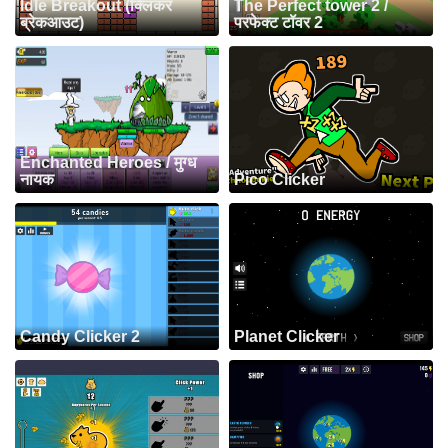
Idle Breakout (क्लिकर
The Perfect tower 2 /
ब्रेकआउट)
परफेक्ट टॉवर 2
Enchanted Heroes / मुग्ध
नायक
Pico Clicker
Candy Clicker 2
Planet Clicker