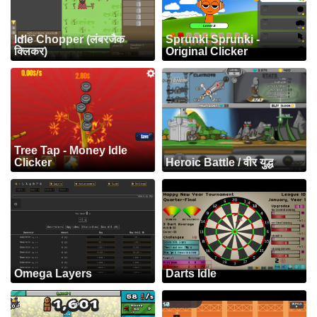
Idle Chopper (लंबरजैक
Sprunki Sprunki -
क्लिकर)
Original Clicker
Tree Tap - Money Idle
Clicker
Heroic Battle / वीर युद्ध
Omega Layers
Darts Idle