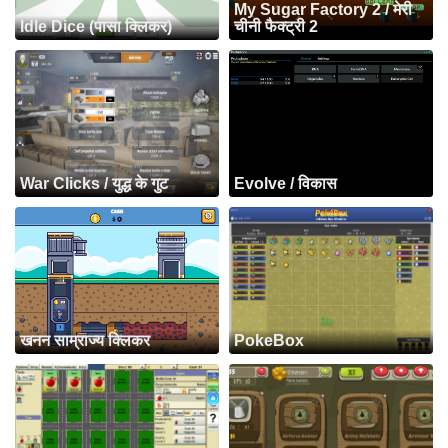
My Sugar Factory 2 / मेरी
Idle Dice (पासा क्लिकर)
चीनी फैक्ट्री 2
War Clicks / युद्ध के गुट
Evolve / विकास
खनन साम्राज्य क्लिकर
PokeBox