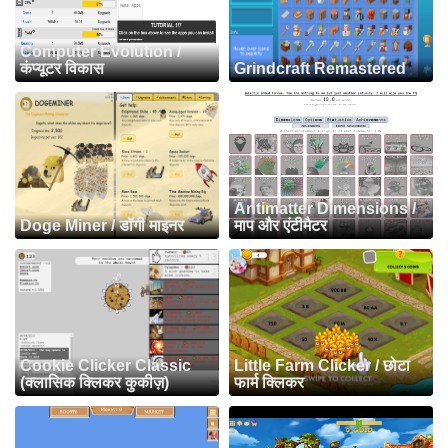
Computer Evolution /
कंप्यूटर विकास
Grindcraft Remastered
Antimatter Dimensions /
Doge Miner / डॉगी माइनर
माप और एंटीमैटर
Cookie Clicker Classic
Little Farm Clicker / छोटा
(क्लासिक क्लिकर कुकीज़)
फार्म क्लिकर