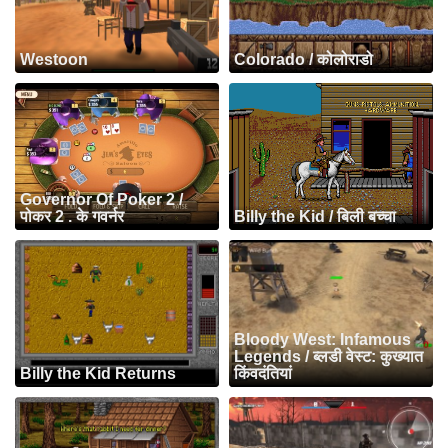
Westoon
Colorado / कोलोराडो
Governor Of Poker 2 /
पोकर 2 . के गवर्नर
Billy the Kid / बिली बच्चा
Bloody West: Infamous
Legends / ब्लडी वेस्ट: कुख्यात
Billy the Kid Returns
किंवदंतियां