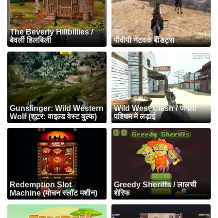
The Beverly Hillbillies /
बेवर्ली हिलबिली
पीवीपी नेटवर्क बैंडिट्स
Gunslinger: Wild Western
Wild West Clash / जंगली
Wolf (शूटर: वाइल्ड वेस्ट वुल्फ)
पश्चिम में लड़ाई
Redemption Slot
Greedy Sheriffs / लालची
Machine (मोचन स्लॉट मशीन)
शेरिफ