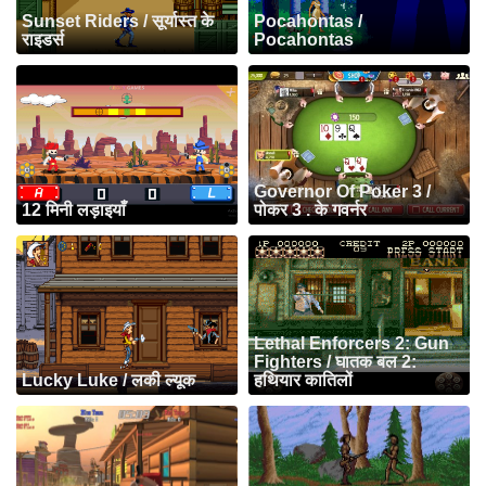
Sunset Riders / सूर्यास्त के
Pocahontas /
राइडर्स
Pocahontas
Governor Of Poker 3 /
12 मिनी लड़ाइयाँ
पोकर 3 . के गवर्नर
Lethal Enforcers 2: Gun
Fighters / घातक बल 2:
Lucky Luke / लकी ल्यूक
हथियार कातिलों