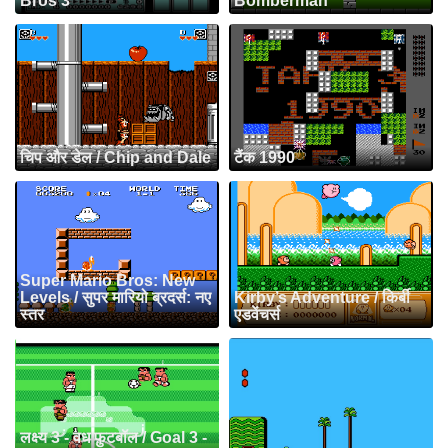
Bros 3
Bomberman
चिप और डेल / Chip and Dale
टैंक 1990
Super Mario Bros: New
Levels / सुपर मारियो ब्रदर्स: नए
Kirby’s Adventure / किर्बी
स्तर
एडवेंचर्स
लक्ष्य 3 - वध फ़ुटबॉल / Goal 3 -