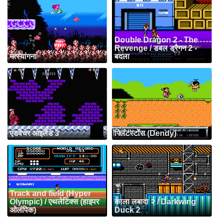
Double Dragon 2 - The
Revenge / डबल ड्रैगन 2 -
मत्स्यांगना
बदला
एडवेंचर आइलैंड 3
फ्लिंटस्टोंस (Dendy)
Track and field (Hyper
Olympic) / एथलेटिक्स (हाइपर
काला लबादा २ / Darkwing
ओलंपिक)
Duck 2