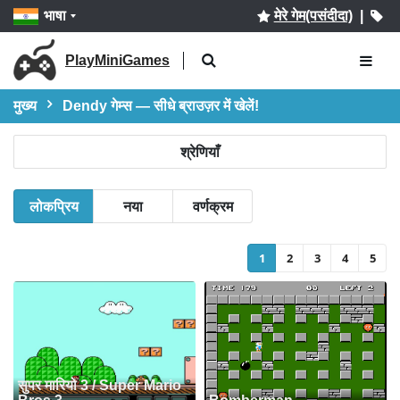
भाषा
मेरे गेम(पसंदीदा)
|
PlayMiniGames
मुख्य
Dendy गेम्स — सीधे ब्राउज़र में खेलें!
श्रेणियाँ
लोकप्रिय
नया
वर्णक्रम
1
2
3
4
5
सुपर मारियो 3 / Super Mario