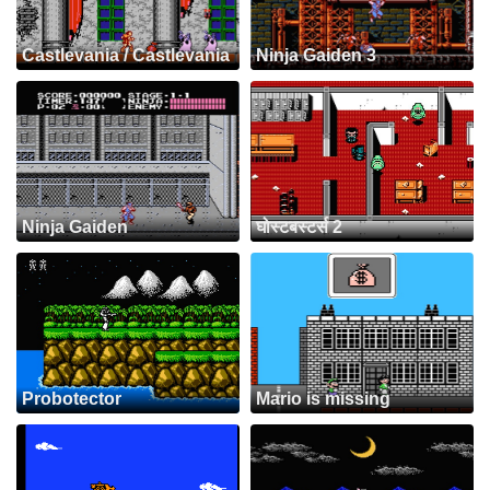
Castlevania / Castlevania
Ninja Gaiden 3
Ninja Gaiden
घोस्टबस्टर्स 2
Probotector
Mario is missing