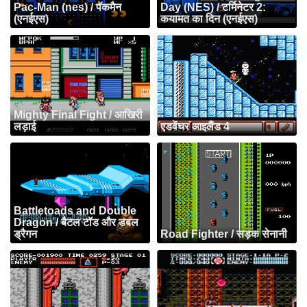
Pac-Man (nes) / पॅकमैन
Day (NES) / टर्मिनेटर 2:
(एनईएस)
कयामत का दिन (एनईएस)
Mighty Final Fight / आखिरी
लड़ाई
एडवेंचर आइलैंड 4
Battletoads and Double
Dragon / बैटल टॉड और डबल
ड्रैगन
Road Fighter / सड़क सेनानी