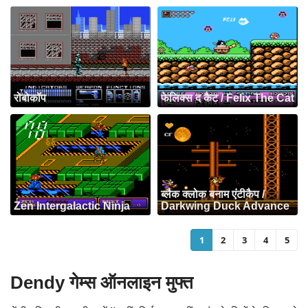
रोबोकॉप
फेलिक्स द कैट / Felix The Cat
ब्लैक क्लोक बनाम एंटीकैप /
Zen Intergalactic Ninja
Darkwing Duck Advance
1
2
3
4
5
Dendy गेम्स ऑनलाइन मुफ्त