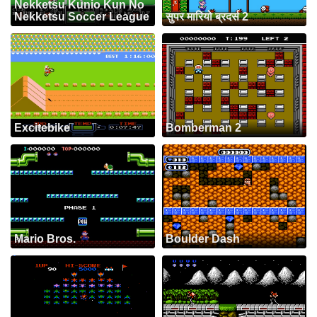
Nekketsu Kunio Kun No
Nekketsu Soccer League
सुपर मारियो ब्रदर्स 2
Excitebike
Bomberman 2
Mario Bros.
Boulder Dash