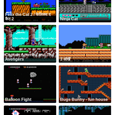
Felix the Cat 2 / फेलिक्स द
कैट 2
Ninja Cat
Captain America and The
Avengers
3 आंखें
Balloon Fight
Bugs Bunny - fun house