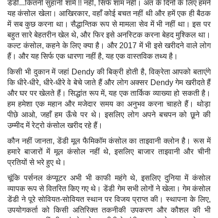
डेंडी...कितनी सुहानी शामें !! नहीं, सिर्फ शाम नहीं। अंत के दिनों के लिए हमने
यह कंसोल खेला। आखिरकार, वहाँ कोई बचत नहीं थी और हमें एक ही बैठक
में सब कुछ करना था। सैद्धान्तिक रूप से मामला सेव में भी नहीं था। इस पर
बहुत सारे बेहतरीन खेल थे, और फिर इसे अनस्टिक करना बेहद मुश्किल था।
कल्ट कंसोल, कहने के लिए क्या है। और 2017 में भी इसे खरीदने वाले लोग
हैं। और यह सिर्फ एक धारणा नहीं है, यह एक वास्तविक तथ्य है।
किसी भी दुकान में जहां Dendy की बिक्री होती है, विक्रेता आपको बताएंगे
कि धीरे-धीरे, धीरे-धीरे वे बेचे जाते हैं और लोग अक्सर Dendy गेम खरीदते हैं
और घर पर खेलते हैं। सिद्धांत रूप में, यह एक तार्किक व्याख्या हो सकती है।
हम हमेशा एक महान और मजेदार समय का अनुभव करना चाहते हैं। थोड़ा
पीछे आओ, जहाँ हम ऊँचे पर थे। इसलिए लोग अपने बचपन को छूने की
उम्मीद में रेट्रो कंसोल खरीद रहे हैं।
कौन नहीं जानता, डेंडी मूल फैमिकॉम कंसोल का ताइवानी क्लोन है। रूस में
हमारे बाजारों में मूल कंसोल नहीं थे, इसलिए बाजार ताइवानी और चीनी
प्रतियों से भरे हुए थे।
चूंकि पर्सनल कंप्यूटर अभी भी काफी महंगे थे, इसलिए दुनिया में कंसोल
व्यापक रूप से वितरित किए गए थे। डेंडी गेम सभी लोगों ने खेला। गेम कंसोल
डेंडी ने पूरे सोवियत-सोवियत स्थान पर विजय प्राप्त की। स्थापना के लिए,
उपयोगकर्ता को किसी अतिरिक्त तकनीकी उपकरण और कौशल की भी