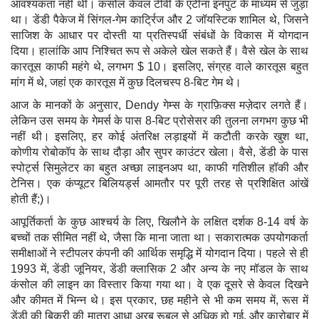
आवश्यकता नहीं थी। कंसोल केवल टीवी के एंटीना इनपुट के माध्यम से जुड़ा
था। डेंडी पैकेज में सिंगल-गेम कार्ट्रिज और 2 जॉयस्टिक शामिल थे, जिसने
साजिश के आधार पर दोस्ती या प्रतिस्पर्धी संबंधों के विकास में योगदान
दिया। हालांकि आप निश्चित रूप से अकेले खेल सकते हैं। वैसे खेल के साथ
कारतूस काफी महंगे थे, लगभग $ 10। इसलिए, संग्रह वाले कारतूस बहुत
मांग में थे, जहां एक कारतूस में कुछ दिलचस्प 8-बिट गेम थे।
आज के मानकों के अनुसार, Dendy गेम्स के ग्राफ़िक्स मज़ेदार लगते हैं।
लेकिन उस समय के गेमर्स के पास 8-बिट प्रोसेसर की तुलना लगभग कुछ भी
नहीं थी। इसलिए, हर कोई अंतरिक्ष लड़ाइयों में कटौती करके खुश था,
कोणीय रोबोकॉप के साथ दौड़ा और सुपर काउंटर खेला। वैसे, डेंडी के पास
स्पोर्ट्स सिमुलेटर का बहुत अच्छा लाइनअप था, काफी गतिशील हॉकी और
टेनिस। एक कंप्यूटर बिलियर्ड्स आमतौर पर पूरी तरह से प्रशिक्षित आंखें
होती हैं;)।
आपूर्तिकर्ता के कुछ आश्चर्य के लिए, खिलौने के लक्षित दर्शक 8-14 वर्ष के
बच्चों तक सीमित नहीं थे, जैसा कि माना जाता था। सकारात्मक उपयोगकर्ता
समीक्षाओं ने स्टीपलर कंपनी की आर्थिक समृद्धि में योगदान दिया। पहले से ही
1993 में, डेंडी जूनियर, डेंडी क्लासिक 2 और अन्य के नए मॉडल के साथ
कंसोल की लाइन का विस्तार किया गया था। वे एक दूसरे से केवल दिखने
और कीमत में भिन्न थे। इस प्रकार, छह महीने से भी कम समय में, रूस में
डेंडी की बिक्री की मात्रा आधा अरब रूबल से अधिक हो गई, और कारोबार में