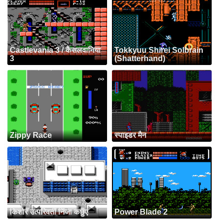
Castlevania 3 / कैसलवानिया
Tokkyuu Shirei Solbrain
3
(Shatterhand)
Zippy Race
स्पाइडर मैन
किशोर उत्परिवर्ती निंजा कछुए
Power Blade 2