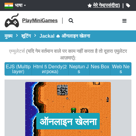
भाषा
मेरे गेम(पसंदीदा)
|
PlayMiniGames
मुख्य
शूटिंग
Jackal 🔥 ऑनलाइन खेलना
एम्युलेटर्स
(यदि गेम वर्तमान वाले पर काम नहीं करता है तो दूसरा एमुलेटर
आज़माएं)
:
EJS (Multip
Html 5 Dendy(2
Neptun J
Nes Box
Web Ne
layer)
игрока)
s
s
ऑनलाइन खेलना