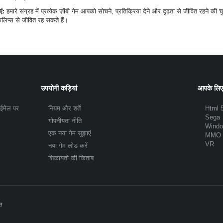
ं:
हमारे संग्रह में प्रत्येक ज़ोंबी गेम आपको सोचने, प्रतिक्रिया देने और दृढ़ता से जीवित रहने की चु
िप्स से जीवित रह सकते हैं।
उपयोगी कड़ियां
आपके लिए
 ईमेल पर
नियम और शर्तें
Html 
Sega
गोपनीयता नीति
Wind
एक नया गेम सुझाएं
MMO
VR
नया गेम लोड करें
शिकायतों की किताब
ित