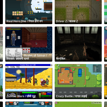
Real Hero One / रियल हीरो वन
Driver Z / चालक Z
R
The Legacy: Realm of Terror /
विरासत: डरावनी दायरे
चेरनोबिल
ज
Zombie Wars / ज़ोंबी युद्ध
Crazy Battle / पागल लड़ाई
ज