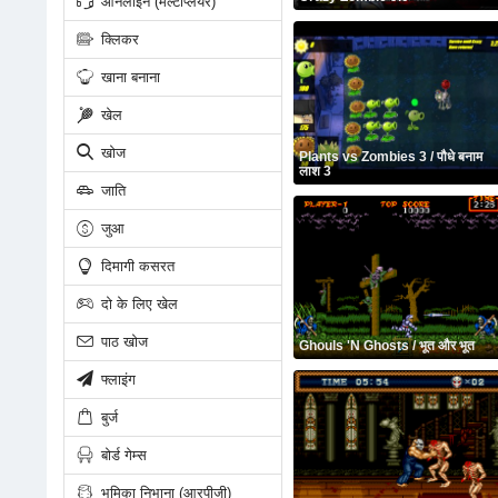
ऑनलाइन (मल्टीप्लेयर)
क्लिकर
खाना बनाना
खेल
खोज
Plants vs Zombies 3 / पौधे बनाम
लाश 3
जाति
जुआ
दिमागी कसरत
दो के लिए खेल
पाठ खोज
Ghouls 'N Ghosts / भूत और भूत
फ्लाइंग
बुर्ज
बोर्ड गेम्स
भूमिका निभाना (आरपीजी)