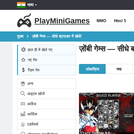
भाषा
PlayMiniGames
MMO
Html 5
मुख्य
ज़ोंबी गेम्स — सीधे ब्राउज़र में खेलें!
ज़ोंबी गेम्स — सीधे ब्
हाल ही में खेले गए
नए गेम
लोकप्रिय
नया
रैंडम गेम
अन्य
आइटम खोजें
आर्केड
आर्थिक
एडवेंचर्स
Crazy Zombie 9.0