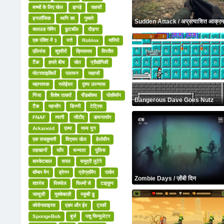
बच्चों के लिए खेल
झगड़े
राक्षसों
इनलॉजिक
ध्वनि का
गुब्बारे
Sudden Attack / अप्रत्याशित आक्र
क्लाउड गेमिंग
फ़ुटबॉल
दौड़ना
एक पंक्ति में ३
पत्ते
Roblox
मारियो
एलियंस
शूरवीरों
क्रिसमस
विपरीत
टैंक
हमारे बीच
खेत
प्रौद्योगिकी
मोटरसाइकिलें
पलायन
जहाजों
महानायक
रसोईघर
दृश्य उपन्यास
निंजा
विशेष ताकतें
सैंडबॉक्स
पोकीमॉन
Dangerous Dave Goes Nutz
टैंक
महजोंग
डिज्नी
टेट्रिस
FNAF
त्यागी
जीटीए
डायनासोर
Arkanoid
एल्मा
मध्य युग
एक राजकुमारी
विद्रूप खेल
हेलोवीन
तहखानों
साँप
सभ्यता
पुलिस
बास्केटबाल
सरल
समुद्री लुटेरे
बॉम्बर मैन
ड्रेगन
प्रोग्रामिंग
पार्कर
Zombie Days / ज़ोंबी दिन
शतरंज
पिक्सेल
फिल्मों से
टाइकून
जासूसी
मुक्केबाज़ी
स्कूबी डू
कोरोनावाइरस
एडम और ईव
ट्रकों
SpongeBob
बुर्ज
पशु सिम्युलेटर