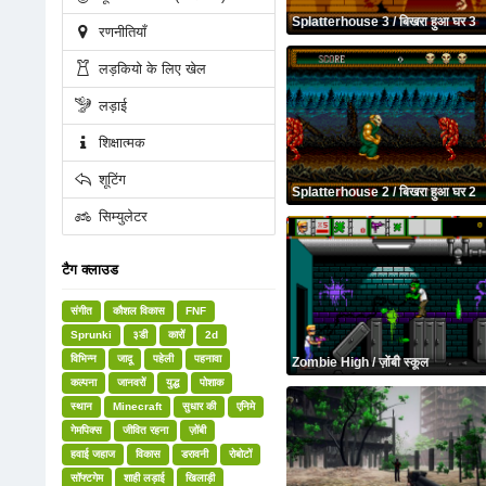
Splatterhouse 3 / बिखरा हुआ घर 3
रणनीतियाँ
लड़कियो के लिए खेल
लड़ाई
शिक्षात्मक
शूटिंग
Splatterhouse 2 / बिखरा हुआ घर 2
सिम्युलेटर
टैग क्लाउड
संगीत
कौशल विकास
FNF
Sprunki
३डी
कारों
2d
विभिन्न
जादू
पहेली
पहनावा
Zombie High / ज़ोंबी स्कूल
कल्पना
जानवरों
युद्ध
पोशाक
स्थान
Minecraft
सुधार की
एनिमे
गेमपिक्स
जीवित रहना
ज़ोंबी
हवाई जहाज
विकास
डरावनी
रोबोटों
सॉफ्टगेम
शाही लड़ाई
खिलाड़ी