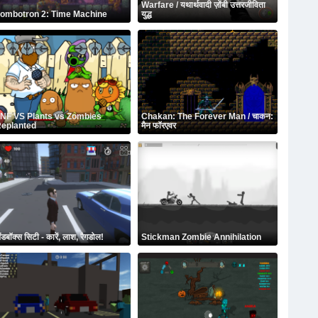
Warfare / यथार्थवादी ज़ोंबी उत्तरजीविता
ombotron 2: Time Machine
युद्ध
NF VS Plants vs Zombies
Chakan: The Forever Man / चाकन:
eplanted
मैन फॉरएवर
ैंडबॉक्स सिटी - कारें, लाश, रैगडोल!
Stickman Zombie Annihilation