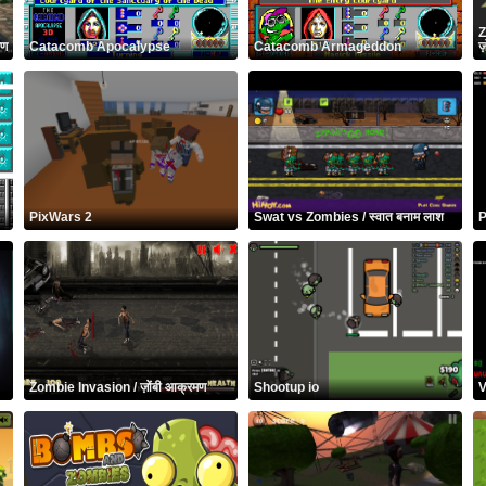
Z
मण
Catacomb Apocalypse
Catacomb Armageddon
ज़
PixWars 2
Swat vs Zombies / स्वात बनाम लाश
P
Zombie Invasion / ज़ोंबी आक्रमण
Shootup io
V