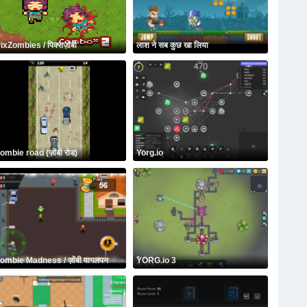
ixZombies / पिक्सज़ोंबी
लाश ने सब कुछ खा लिया
ombie road (ज़ोंबी रोड)
Yorg.io
ombie Madness / ज़ोंबी पागलपन
YORG.io 3