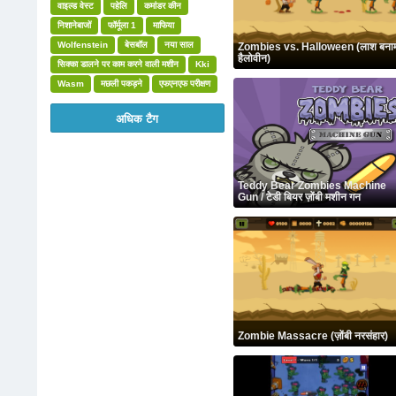
वाइल्ड वेस्ट
पहेलि
कमांडर कीन
निशानेबाजों
फॉर्मूला 1
माफिया
Wolfenstein
बेसबॉल
नया साल
Zombies vs. Halloween (लाश बना
हैलोवीन)
सिक्का डालने पर काम करने वाली मशीन
Kki
Wasm
मछली पकड़ने
एफएनएफ परीक्षण
अधिक टैग
Teddy Bear Zombies Machine
Gun / टेडी बियर ज़ोंबी मशीन गन
Zombie Massacre (ज़ोंबी नरसंहार)