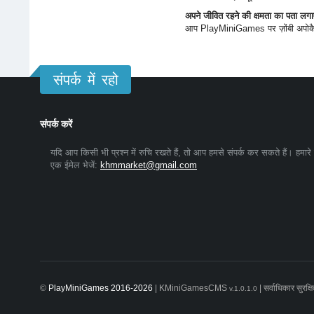
अपने जीवित रहने की क्षमता का पता लगाए
आप PlayMiniGames पर ज़ोंबी अपोकैल
संपर्क में रहो
संपर्क करें
यदि आप किसी भी प्रश्न में रुचि रखते हैं, तो आप हमसे संपर्क कर सकते हैं। हमारे
एक ईमेल भेजें:
khmmarket@gmail.com
©
PlayMiniGames 2016-2026
| KMiniGamesCMS
| सर्वाधिकार सुरक्ष
v.1.0.1.0