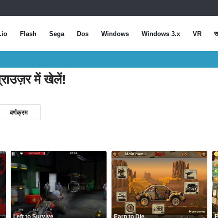
.io
Flash
Sega
Dos
Windows
Windows 3.x
VR
स
राउज़र में खेलें!
वर्णक्रम
Left to Survive
Earn to Die
P