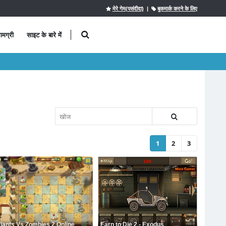
मेरे गेम(पसंदीदा)
|
बुकमार्क करने के लिए
ामग्री
साइट के बारे में
1
2
3
lants Vs Zombies 2 Online
Earn to Die 2 - Exodus