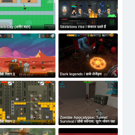
ich City (अमीर शहर)
Skeletons rise / कंकाल उठते हैं
़ोंबी मिशन 8
Dark legends / डार्क लेजेंड्स
Zombie Apocalypse: Tunnel
़ोंबी मिशन 2
Survival / ज़ोंबी सर्वनाश: सुरंग जीवन रक्षा