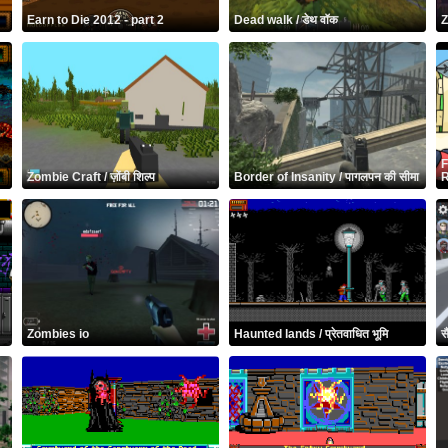
Earn to Die 2012 - part 2
Dead walk / डेथ वॉक
Z
F
Zombie Craft / ज़ोंबी शिल्प
Border of Insanity / पागलपन की सीमा
R
Zombies io
Haunted lands / प्रेतवाधित भूमि
स