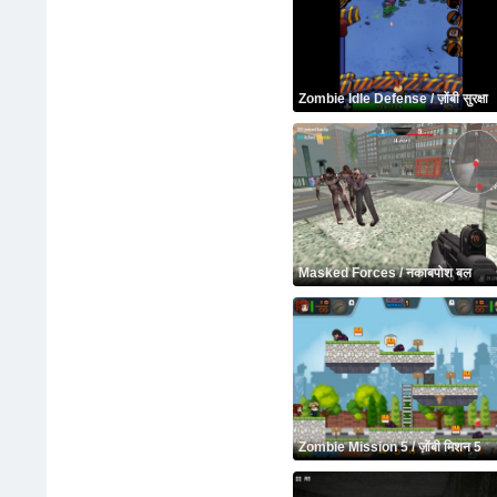
Zombie Idle Defense / ज़ोंबी सुरक्षा
Masked Forces / नकाबपोश बल
Zombie Mission 5 / ज़ोंबी मिशन 5