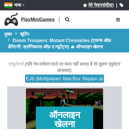
भाषा
मेरे गेम(पसंदीदा)
|
PlayMiniGames
मुख्य
शूटिंग
Doom Troopers: Mutant Chronicles (ट्रूप्स ऑफ़
डेस्टिनी: क्रॉनिकल्स ऑफ़ द म्यूटेंट्स) 🔥 ऑनलाइन खेलना
एम्युलेटर्स
(यदि गेम वर्तमान वाले पर काम नहीं करता है तो दूसरा एमुलेटर
आज़माएं)
:
EJS (Multiplayer)
Nes Box
Neptun Js
ऑनलाइन
खेलना