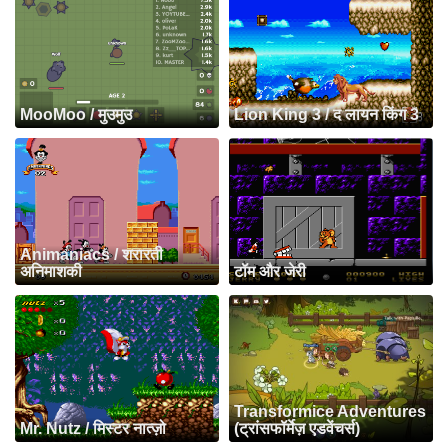
MooMoo / मुउमुउ
Lion King 3 / द लायन किंग 3
Animaniacs / शरारती
अनिमाशकी
टॉम और जेरी
Transformice Adventures
Mr. Nutz / मिस्टर नात्ज़ो
(ट्रांसफॉर्मेज़ एडवेंचर्स)