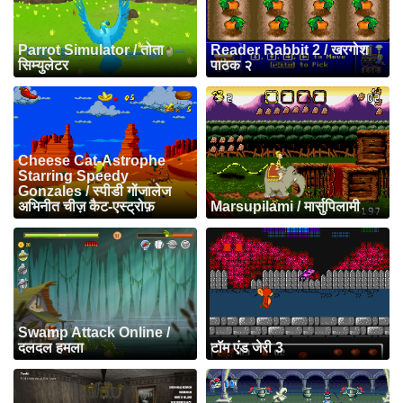
Parrot Simulator / तोता
Reader Rabbit 2 / खरगोश
सिम्युलेटर
पाठक २
Cheese Cat-Astrophe
Starring Speedy
Gonzales / स्पीडी गोंजालेज
अभिनीत चीज़ कैट-एस्ट्रोफ़
Marsupilami / मार्सुपिलामी
Swamp Attack Online /
दलदल हमला
टॉम एंड जेरी 3