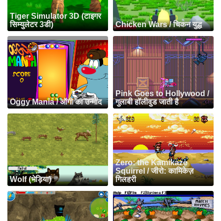
Tiger Simulator 3D (टाइगर
सिम्युलेटर 3डी)
Chicken Wars / चिकन युद्ध
Pink Goes to Hollywood /
Oggy Mania / ऑगी का उन्माद
गुलाबी हॉलीवुड जाती है
Zero: the Kamikaze
Squirrel / जीरो: कामिकेज़
Wolf (भेड़िया)
गिलहरी