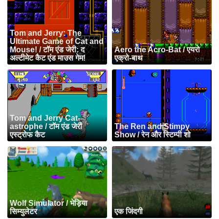
Tom and Jerry: The
Ultimate Game of Cat and
Mouse! / टॉम एंड जेरी: द
Aero the Acro-Bat / एयरो
अल्टीमेट कैट एंड माउस गेम!
एक्रो-बाथ
Tom and Jerry Cat-
astrophe / टॉम एंड जेरी
The Ren and Stimpy
एस्ट्रोफ कैट
Show / रेन और स्टिम्पी शो
Wolf Simulator / भेड़िया
सिम्युलेटर
एक जिंदगी