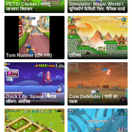
PETS! Clicker / पालतू
Simulator: Magic World /
जानवर! क्लिकर
यूनिकॉर्न फैमिली सिम: मैजिक वर्ल्ड
Tom Runner (टॉम रनर)
टर्टिक्स
Duck Life: Space / बतख
Cow Defender / गायों का
जीवन: अंतरिक्ष
रक्षक