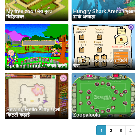
My free zoo / मेरा मुक्त
Hungry Shark Arena / भूखा
चिड़ियाघर
शार्क अखाड़ा
The Chick Chase / चिकी
Spelling Jungle / जंगल वर्तनी
चेस
Sewing Hello Kitty / हेलो
किट्टी कढ़ाई
Zoopaloola
1
2
3
4