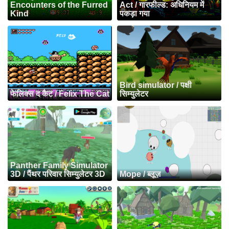
Encounters of the Furred
Act / गारफील्ड: अधिनियम में
Kind
पकड़ा गया
Bird simulator / पक्षी
फेलिक्स द कैट / Felix The Cat
सिम्युलेटर
Panther Family Simulator
3D / पैंथर परिवार सिम्युलेटर 3D
Mope / ब्लूज़