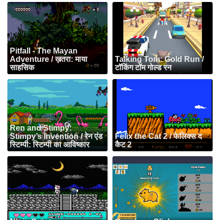
Pitfall - The Mayan
Adventure / ख़तरा: माया
Talking Tom: Gold Run /
साहसिक
टॉकिंग टॉम गोल्ड रन
Ren and Stimpy:
Stimpy’s Invention / रेन एंड
Felix the Cat 2 / फेलिक्स द
स्टिम्पी: स्टिम्पी का आविष्कार
कैट 2