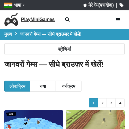
भाषा
मेरे गेम(पसंदीदा)
|
PlayMiniGames
मुख्य
जानवरों गेम्स — सीधे ब्राउज़र में खेलें!
श्रेणियाँ
जानवरों गेम्स — सीधे ब्राउज़र में खेलें!
लोकप्रिय
नया
वर्णक्रम
1
2
3
4