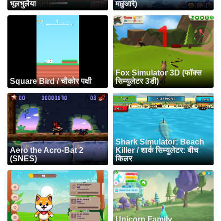
भूलभुलैया
मछुआरे)
Fox Simulator 3D (फॉक्स
Square Bird / चौकोर पक्षी
सिम्युलेटर 3डी)
Shark Simulator: Beach
Aero the Acro-Bat 2
Killer / शार्क सिम्युलेटर: बीच
(SNES)
किलर
Unicorn Family