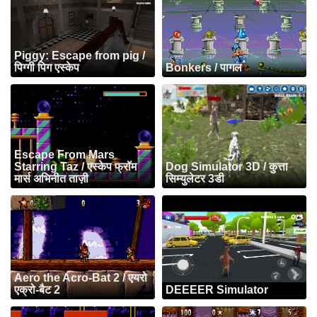
Piggy: Escape from pig /
पिग्गी पिग एस्केप
Bonkers / पागल
Escape From Mars
Starring Taz / एस्केप फ्रॉम
Dog Simulator 3D / कुत्ता
मार्स अभिनीत ताज़ी
सिम्युलेटर 3डी
Aero the Acro-Bat 2 / एयरो
एक्रो-बैट 2
DEEEER Simulator