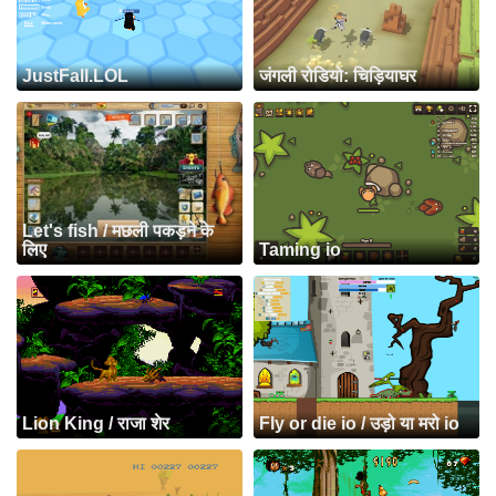
JustFall.LOL
जंगली रोडियो: चिड़ियाघर
Let's fish / मछली पकड़ने के
लिए
Taming io
Lion King / राजा शेर
Fly or die io / उड़ो या मरो io