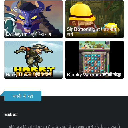
Sir Bottomtight / सर नीचे
Evil Wyrm / क्रोधित नाग
दायें
Harry Down / हैरी डाउन
Blocky Warrior / ब्लॉकी योद्धा
संपर्क में रहो
संपर्क करें
यदि आप किसी भी प्रश्न में रुचि रखते हैं, तो आप हमसे संपर्क कर सकते