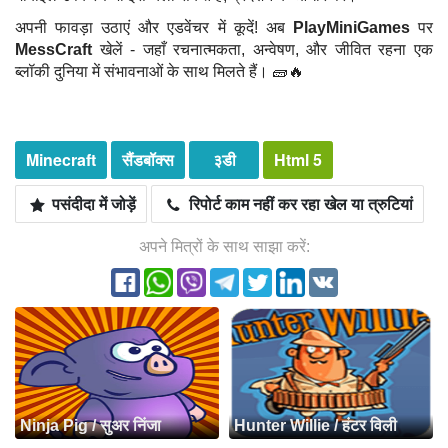
अपनी फावड़ा उठाएं और एडवेंचर में कूदें! अब
PlayMiniGames
पर
MessCraft
खेलें - जहाँ रचनात्मकता, अन्वेषण, और जीवित रहना एक
ब्लॉकी दुनिया में संभावनाओं के साथ मिलते हैं। 🧱🔥
Minecraft
सैंडबॉक्स
३डी
Html 5
पसंदीदा में जोड़ें
रिपोर्ट काम नहीं कर रहा खेल या त्रुटियां
अपने मित्रों के साथ साझा करें:
Ninja Pig / सुअर निंजा
Hunter Willie / हंटर विली