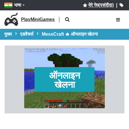
भाषा
मेरे गेम(पसंदीदा)
|
PlayMiniGames
मुख्य
एडवेंचर्स
MessCraft 🔥 ऑनलाइन खेलना
ऑनलाइन
खेलना