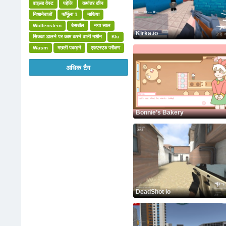
वाइल्ड वेस्ट
पहेलि
कमांडर कीन
निशानेबाजों
फॉर्मूला 1
माफिया
Wolfenstein
बेसबॉल
नया साल
Kirka.io
सिक्का डालने पर काम करने वाली मशीन
Kki
Wasm
मछली पकड़ने
एफएनएफ परीक्षण
अधिक टैग
Bonnie’s Bakery
DeadShot io