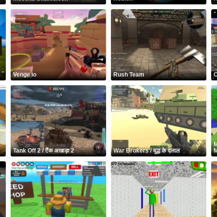
Venge io
Rush Team
C
M
Tank Off 2 / टैंक अखाड़ा 2
War Brokers / युद्ध के दलाल
M