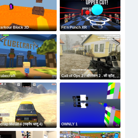
arkour Block 3D
Fit'n Punch XR
ubecraft
Call of Ops 2 / ऑपरेशन 2 . की कॉल
crap Metal 4 (स्क्रैप धातु 4)
OWNLY 1