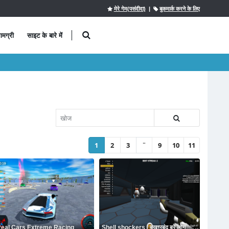
मेरे गेम(पसंदीदा)
|
बुकमार्क करने के लिए
ामग्री
साइट के बारे में
1
2
3
¨
9
10
11
eal Cars Extreme Racing
Shell shockers / बख्तरबंद बुरे लोग