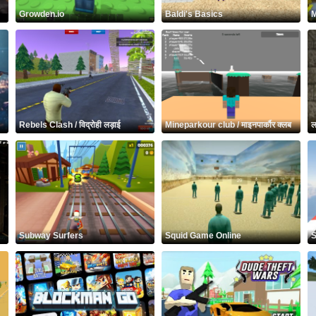
Growden.io
Baldi's Basics
M
Rebels Clash / विद्रोही लड़ाई
Mineparkour club / माइनपार्कौर क्लब
ल
Subway Surfers
Squid Game Online
S