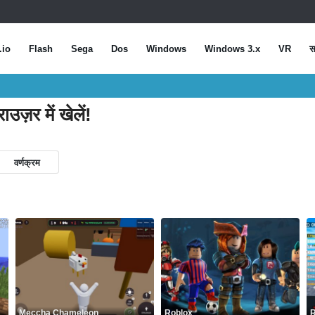
.io
Flash
Sega
Dos
Windows
Windows 3.x
VR
स
उज़र में खेलें!
वर्णक्रम
Meccha Chameleon
Roblox
R