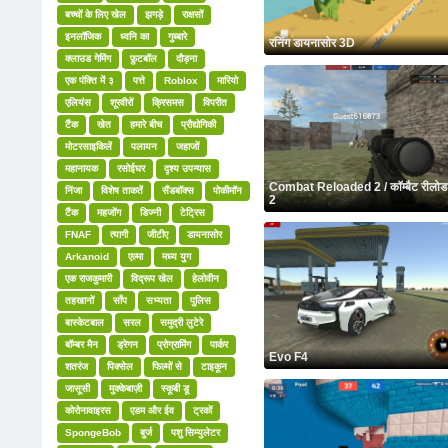
बच्चों के लिए खेल
झगड़े
राक्षसों
इनलॉजिक
ध्वनि का
गुब्बारे
रनिंग डायनासोर 3D
क्लाउड गेमिंग
फ़ुटबॉल
दौड़ना
एक पंक्ति में ३
पत्ते
Roblox
मारियो
एलियंस
शूरवीरों
क्रिसमस
विपरीत
टैंक
खेत
हमारे बीच
प्रौद्योगिकी
मोटरसाइकिलें
पलायन
जहाजों
महानायक
रसोईघर
दृश्य उपन्यास
Combat Reloaded 2 / कॉम्बैट रीलोड
निंजा
विशेष ताकतें
सैंडबॉक्स
पोकीमॉन
2
टैंक
महजोंग
डिज्नी
टेट्रिस
FNAF
त्यागी
जीटीए
डायनासोर
Arkanoid
एल्मा
मध्य युग
एक राजकुमारी
विद्रूप खेल
हेलोवीन
तहखानों
साँप
सभ्यता
पुलिस
बास्केटबाल
सरल
समुद्री लुटेरे
बॉम्बर मैन
ड्रेगन
प्रोग्रामिंग
पार्कर
Evo F4
शतरंज
पिक्सेल
फिल्मों से
टाइकून
जासूसी
मुक्केबाज़ी
स्कूबी डू
कोरोनावाइरस
एडम और ईव
ट्रकों
SpongeBob
बुर्ज
पशु सिम्युलेटर