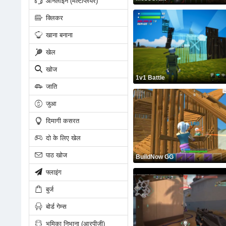
ऑनलाइन (मल्टीप्लेयर)
क्लिकर
खाना बनाना
खेल
खोज
1v1 Battle
जाति
जुआ
दिमागी कसरत
दो के लिए खेल
पाठ खोज
BuildNow GG
फ्लाइंग
बुर्ज
बोर्ड गेम्स
भूमिका निभाना (आरपीजी)