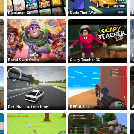
Blockman Go
Dude Theft Wars
K
L
Brawl Stars Online
Scary Teacher 3D
अ
Drift Hunters / बहाव शिकारी
REPULS io
S