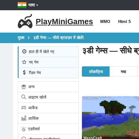
भाषा
PlayMiniGames
MMO
Html 5
मुख्य
३डी गेम्स — सीधे ब्राउज़र में खेलें!
३डी गेम्स — सीधे ब्रा
हाल ही में खेले गए
नए गेम
लोकप्रिय
नया
रैंडम गेम
अन्य
आइटम खोजें
आर्केड
आर्थिक
एडवेंचर्स
MessCraft