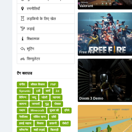
Valorant
रणनीतियाँ
लड़कियो के लिए खेल
लड़ाई
शिक्षात्मक
शूटिंग
Free Fire
सिम्युलेटर
टैग क्लाउड
संगीत
कौशल विकास
FNF
Sprunki
३डी
कारों
2d
विभिन्न
जादू
पहेली
पहनावा
Doom 3 Demo
कल्पना
जानवरों
युद्ध
पोशाक
स्थान
Minecraft
सुधार की
एनिमे
गेमपिक्स
जीवित रहना
ज़ोंबी
हवाई जहाज
विकास
डरावनी
रोबोटों
सॉफ्टगेम
शाही लड़ाई
खिलाड़ी