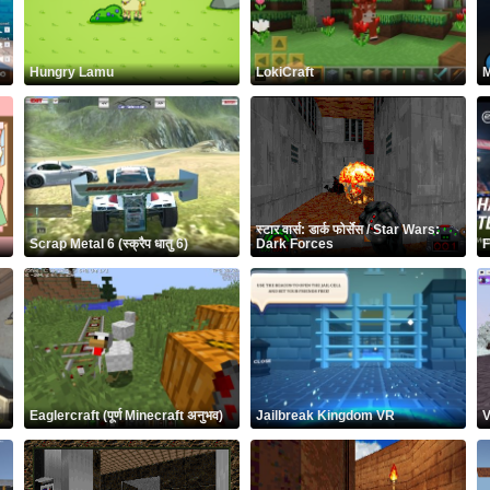
Hungry Lamu
LokiCraft
M
स्टार वार्स: डार्क फोर्सेस / Star Wars:
Scrap Metal 6 (स्क्रैप धातु 6)
Dark Forces
F
Eaglercraft (पूर्ण Minecraft अनुभव)
Jailbreak Kingdom VR
V