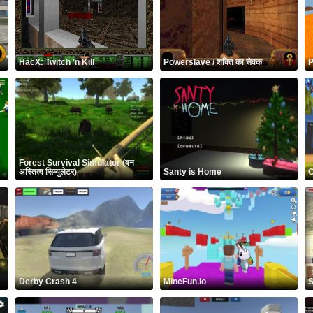
HacX: Twitch 'n Kill
Powerslave / शक्ति का सेवक
P
Forest Survival Simulator (वन
अस्तित्व सिम्युलेटर)
Santy is Home
C
Derby Crash 4
MineFun.io
S