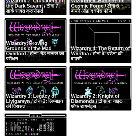
Wizardry 7: Crusaders of
Wizardry 6: Bane of the
the Dark Savant / टोना 7:
Cosmic Forge / टोना 6:
डार्क सावंत क्रूसेडर्स
बायने ऑफ़ द स्पेस फोर्ज
Wizardry: Proving
Grounds of the Mad
Wizardry 4: The Return of
Overlord / टोना: मैड मास्टर का
Werdna / टोना 4: वर्डना की
परीक्षण
वापसी
Wizardry 3: Legacy of
Wizardry 2: Knight of
Llylgamyn / टोना 3: लिग्माइन
Diamonds / टोना २: नाइट
की विरासत
ऑफ डायमंड्स