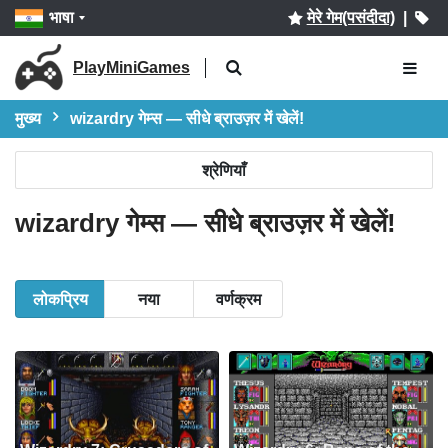
भाषा
मेरे गेम(पसंदीदा)
|
PlayMiniGames
मुख्य
wizardry गेम्स — सीधे ब्राउज़र में खेलें!
श्रेणियाँ
wizardry गेम्स — सीधे ब्राउज़र में खेलें!
लोकप्रिय
नया
वर्णक्रम