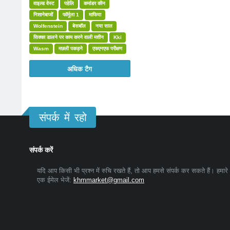
वाइल्ड वेस्ट
पहेलि
कमांडर कीन
निशानेबाजों
फॉर्मूला 1
माफिया
Wolfenstein
बेसबॉल
नया साल
सिक्का डालने पर काम करने वाली मशीन
Kki
Wasm
मछली पकड़ने
एफएनएफ परीक्षण
अधिक टैग
संपर्क में रहो
संपर्क करें
यदि आप किसी भी प्रश्न में रुचि रखते हैं, तो आप हमसे संपर्क कर सकते हैं। हमारे
एक ईमेल भेजें:
khmmarket@gmail.com