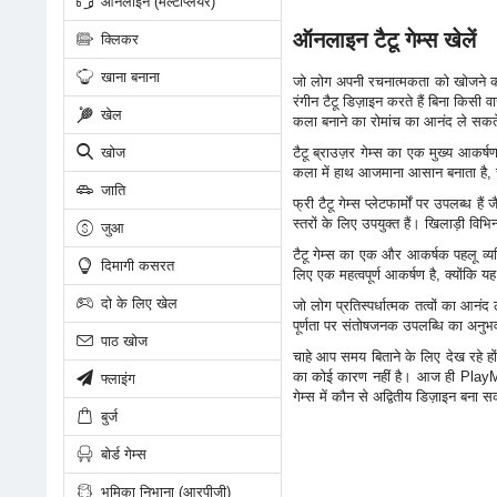
ऑनलाइन (मल्टीप्लेयर)
ऑनलाइन टैटू गेम्स खेलें
क्लिकर
खाना बनाना
जो लोग अपनी रचनात्मकता को खोजने की क
रंगीन टैटू डिज़ाइन करते हैं बिना किसी 
खेल
कला बनाने का रोमांच का आनंद ले सकते
खोज
टैटू ब्राउज़र गेम्स का एक मुख्य आकर्
कला में हाथ आजमाना आसान बनाता है, च
जाति
फ्री टैटू गेम्स प्लेटफार्मों पर उपलब
स्तरों के लिए उपयुक्त हैं। खिलाड़ी व
जुआ
टैटू गेम्स का एक और आकर्षक पहलू व्यक
दिमागी कसरत
लिए एक महत्वपूर्ण आकर्षण है, क्योंकि य
दो के लिए खेल
जो लोग प्रतिस्पर्धात्मक तत्वों का आनंद 
पूर्णता पर संतोषजनक उपलब्धि का अनुभव 
पाठ खोज
चाहे आप समय बिताने के लिए देख रहे ह
का कोई कारण नहीं है। आज ही PlayMin
फ्लाइंग
गेम्स में कौन से अद्वितीय डिज़ाइन बना सक
बुर्ज
बोर्ड गेम्स
भूमिका निभाना (आरपीजी)