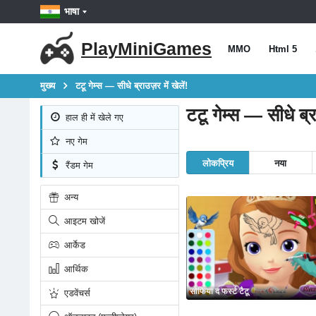
भाषा
PlayMiniGames
MMO
Html 5
मुख्य
टटू गेम्स — सीधे ब्राउज़र में खेलें!
टटू गेम्स — सीधे ब्रा
हाल ही में खेले गए
नए गेम
लोकप्रिय
नया
रैंडम गेम
अन्य
आइटम खोजें
आर्केड
आर्थिक
सोफिया द फर्स्ट टैटू
एडवेंचर्स