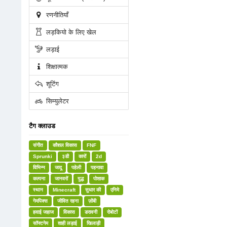
रणनीतियाँ
लड़कियो के लिए खेल
लड़ाई
शिक्षात्मक
शूटिंग
सिम्युलेटर
टैग क्लाउड
संगीत
कौशल विकास
FNF
Sprunki
३डी
कारों
2d
विभिन्न
जादू
पहेली
पहनावा
कल्पना
जानवरों
युद्ध
पोशाक
स्थान
Minecraft
सुधार की
एनिमे
गेमपिक्स
जीवित रहना
ज़ोंबी
हवाई जहाज
विकास
डरावनी
रोबोटों
सॉफ्टगेम
शाही लड़ाई
खिलाड़ी