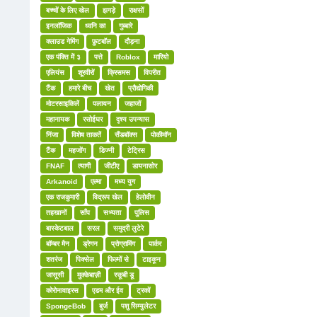
बच्चों के लिए खेल
झगड़े
राक्षसों
इनलॉजिक
ध्वनि का
गुब्बारे
क्लाउड गेमिंग
फ़ुटबॉल
दौड़ना
एक पंक्ति में ३
पत्ते
Roblox
मारियो
एलियंस
शूरवीरों
क्रिसमस
विपरीत
टैंक
हमारे बीच
खेत
प्रौद्योगिकी
मोटरसाइकिलें
पलायन
जहाजों
महानायक
रसोईघर
दृश्य उपन्यास
निंजा
विशेष ताकतें
सैंडबॉक्स
पोकीमॉन
टैंक
महजोंग
डिज्नी
टेट्रिस
FNAF
त्यागी
जीटीए
डायनासोर
Arkanoid
एल्मा
मध्य युग
एक राजकुमारी
विद्रूप खेल
हेलोवीन
तहखानों
साँप
सभ्यता
पुलिस
बास्केटबाल
सरल
समुद्री लुटेरे
बॉम्बर मैन
ड्रेगन
प्रोग्रामिंग
पार्कर
शतरंज
पिक्सेल
फिल्मों से
टाइकून
जासूसी
मुक्केबाज़ी
स्कूबी डू
कोरोनावाइरस
एडम और ईव
ट्रकों
SpongeBob
बुर्ज
पशु सिम्युलेटर