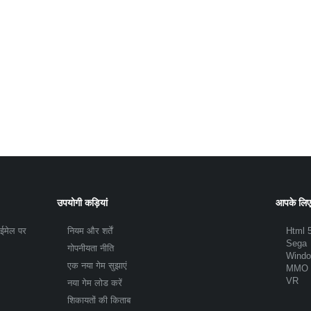
उपयोगी कड़ियां
आपके लिए
 ईमेल पर
नियम और शर्तें
Html 
Sega
गोपनीयता नीति
Wind
एक नया गेम सुझाएं
MMO
VR
नया गेम लोड करें
शिकायतों की किताब