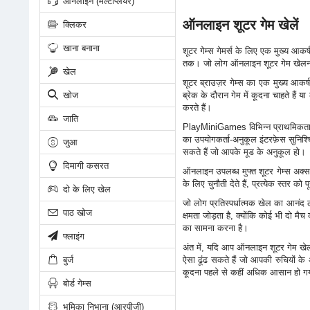
ऑनलाइन (मल्टीप्लेयर)
ऑनलाइन शूटर गेम खेलें
क्लिकर
खाना बनाना
शूटर गेम्स गेमर्स के लिए एक मुख्य आकर्ष
तक। जो लोग ऑनलाइन शूटर गेम खेलना चा
खेल
शूटर ब्राउज़र गेम्स का एक मुख्य आकर्ष
खोज
ब्रेक के दौरान गेम में कूदना चाहते है
करते हैं।
जाति
PlayMiniGames विभिन्न प्राथमिकताओं 
का उपयोगकर्ता-अनुकूल इंटरफ़ेस सुनिश
जुआ
सकते हैं जो आपके मूड के अनुकूल हो।
दिमागी कसरत
ऑनलाइन उपलब्ध मुफ्त शूटर गेम्स अक्सर
के लिए चुनौती देते हैं, प्रत्येक स्तर 
दो के लिए खेल
जो लोग प्रतिस्पर्धात्मक खेल का आनंद ल
पाठ खोज
क्षमता जोड़ता है, क्योंकि कोई भी दो म
का सामना करना है।
फ्लाइंग
अंत में, यदि आप ऑनलाइन शूटर गेम खेल
बुर्ज
ऐसा ढूंढ सकते हैं जो आपकी रुचियों क
कूदना पहले से कहीं अधिक आसान हो गय
बोर्ड गेम्स
भूमिका निभाना (आरपीजी)