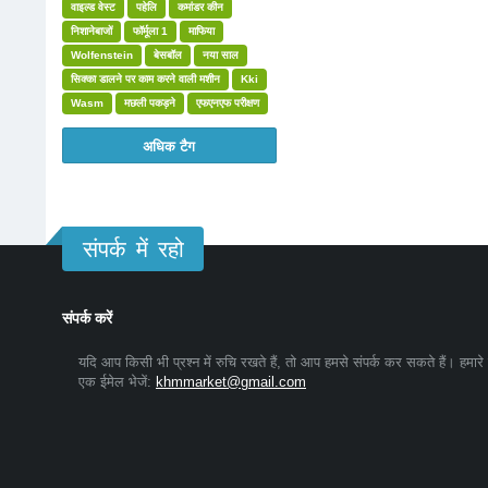
वाइल्ड वेस्ट
पहेलि
कमांडर कीन
निशानेबाजों
फॉर्मूला 1
माफिया
Wolfenstein
बेसबॉल
नया साल
सिक्का डालने पर काम करने वाली मशीन
Kki
Wasm
मछली पकड़ने
एफएनएफ परीक्षण
अधिक टैग
संपर्क में रहो
संपर्क करें
यदि आप किसी भी प्रश्न में रुचि रखते हैं, तो आप हमसे संपर्क कर सकते हैं। हमारे
एक ईमेल भेजें:
khmmarket@gmail.com