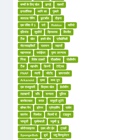
बच्चों के लिए खेल
झगड़े
राक्षसों
इनलॉजिक
ध्वनि का
गुब्बारे
क्लाउड गेमिंग
फ़ुटबॉल
दौड़ना
एक पंक्ति में ३
पत्ते
Roblox
मारियो
एलियंस
शूरवीरों
क्रिसमस
विपरीत
टैंक
खेत
हमारे बीच
प्रौद्योगिकी
मोटरसाइकिलें
पलायन
जहाजों
महानायक
रसोईघर
दृश्य उपन्यास
निंजा
विशेष ताकतें
सैंडबॉक्स
पोकीमॉन
टैंक
महजोंग
डिज्नी
टेट्रिस
FNAF
त्यागी
जीटीए
डायनासोर
Arkanoid
एल्मा
मध्य युग
एक राजकुमारी
विद्रूप खेल
हेलोवीन
तहखानों
साँप
सभ्यता
पुलिस
बास्केटबाल
सरल
समुद्री लुटेरे
बॉम्बर मैन
ड्रेगन
प्रोग्रामिंग
पार्कर
शतरंज
पिक्सेल
फिल्मों से
टाइकून
जासूसी
मुक्केबाज़ी
स्कूबी डू
कोरोनावाइरस
एडम और ईव
ट्रकों
SpongeBob
बुर्ज
पशु सिम्युलेटर