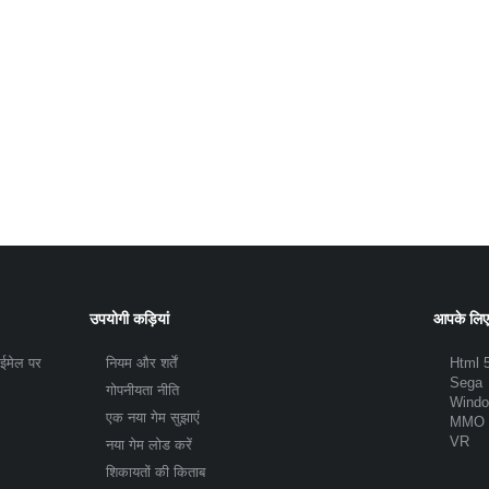
उपयोगी कड़ियां
आपके लिए
 ईमेल पर
नियम और शर्तें
Html 
Sega
गोपनीयता नीति
Wind
एक नया गेम सुझाएं
MMO
VR
नया गेम लोड करें
शिकायतों की किताब