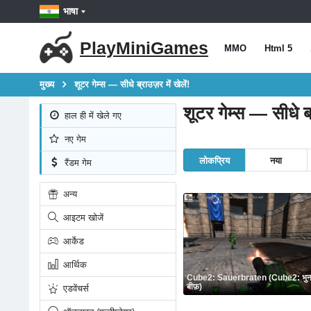
भाषा
PlayMiniGames
MMO
Html 5
मुख्य
शूटर गेम्स — सीधे ब्राउज़र में खेलें!
शूटर गेम्स — सीधे ब्र
हाल ही में खेले गए
नए गेम
लोकप्रिय
नया
रैंडम गेम
अन्य
आइटम खोजें
आर्केड
आर्थिक
Cube2: Sauerbraten (Cube2: भुन
बीफ़)
एडवेंचर्स