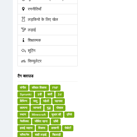
रणनीतियाँ
लड़कियो के लिए खेल
लड़ाई
शिक्षात्मक
शूटिंग
सिम्युलेटर
टैग क्लाउड
संगीत
कौशल विकास
FNF
Sprunki
३डी
कारों
2d
विभिन्न
जादू
पहेली
पहनावा
कल्पना
जानवरों
युद्ध
पोशाक
स्थान
Minecraft
सुधार की
एनिमे
गेमपिक्स
जीवित रहना
ज़ोंबी
हवाई जहाज
विकास
डरावनी
रोबोटों
सॉफ्टगेम
शाही लड़ाई
खिलाड़ी