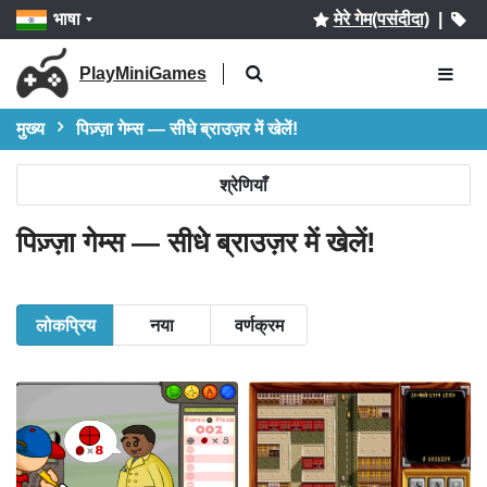
भाषा
मेरे गेम(पसंदीदा)
|
PlayMiniGames
मुख्य
पिज़्ज़ा गेम्स — सीधे ब्राउज़र में खेलें!
श्रेणियाँ
पिज़्ज़ा गेम्स — सीधे ब्राउज़र में खेलें!
लोकप्रिय
नया
वर्णक्रम