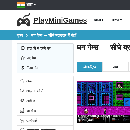
भाषा
PlayMiniGames
MMO
Html 5
मुख्य
धन गेम्स — सीधे ब्राउज़र में खेलें!
धन गेम्स — सीधे ब्राउ
हाल ही में खेले गए
नए गेम
लोकप्रिय
नया
रैंडम गेम
अन्य
आइटम खोजें
आर्केड
आर्थिक
Cool World (Dendy) / समानांतर
दुनिया (डंडी)
एडवेंचर्स