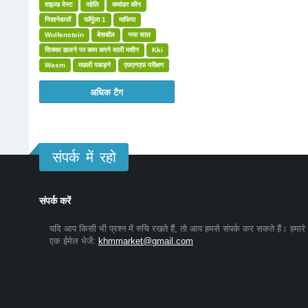
वाइल्ड वेस्ट
पहेलि
कमांडर कीन
निशानेबाजों
फॉर्मूला 1
माफिया
Wolfenstein
बेसबॉल
नया साल
सिक्का डालने पर काम करने वाली मशीन
Kki
Wasm
मछली पकड़ने
एफएनएफ परीक्षण
अधिक टैग
संपर्क में रहो
संपर्क करें
यदि आप किसी भी प्रश्न में रुचि रखते हैं, तो आप हमसे संपर्क कर सकते हैं। हमारे
एक ईमेल भेजें:
khmmarket@gmail.com