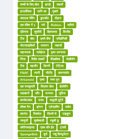
बच्चों के लिए खेल
झगड़े
राक्षसों
इनलॉजिक
ध्वनि का
गुब्बारे
क्लाउड गेमिंग
फ़ुटबॉल
दौड़ना
एक पंक्ति में ३
पत्ते
Roblox
मारियो
एलियंस
शूरवीरों
क्रिसमस
विपरीत
टैंक
खेत
हमारे बीच
प्रौद्योगिकी
मोटरसाइकिलें
पलायन
जहाजों
महानायक
रसोईघर
दृश्य उपन्यास
निंजा
विशेष ताकतें
सैंडबॉक्स
पोकीमॉन
टैंक
महजोंग
डिज्नी
टेट्रिस
FNAF
त्यागी
जीटीए
डायनासोर
Arkanoid
एल्मा
मध्य युग
एक राजकुमारी
विद्रूप खेल
हेलोवीन
तहखानों
साँप
सभ्यता
पुलिस
बास्केटबाल
सरल
समुद्री लुटेरे
बॉम्बर मैन
ड्रेगन
प्रोग्रामिंग
पार्कर
शतरंज
पिक्सेल
फिल्मों से
टाइकून
जासूसी
मुक्केबाज़ी
स्कूबी डू
कोरोनावाइरस
एडम और ईव
ट्रकों
SpongeBob
बुर्ज
पशु सिम्युलेटर