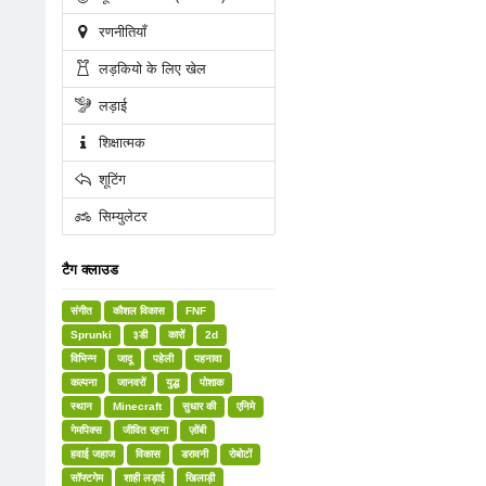
रणनीतियाँ
लड़कियो के लिए खेल
लड़ाई
शिक्षात्मक
शूटिंग
सिम्युलेटर
टैग क्लाउड
संगीत
कौशल विकास
FNF
Sprunki
३डी
कारों
2d
विभिन्न
जादू
पहेली
पहनावा
कल्पना
जानवरों
युद्ध
पोशाक
स्थान
Minecraft
सुधार की
एनिमे
गेमपिक्स
जीवित रहना
ज़ोंबी
हवाई जहाज
विकास
डरावनी
रोबोटों
सॉफ्टगेम
शाही लड़ाई
खिलाड़ी