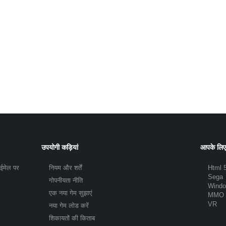
उपयोगी कड़ियां
आपके लिए
 ईमेल पर
नियम और शर्तें
Html 
Sega
गोपनीयता नीति
Wind
एक नया गेम सुझाएं
MMO
VR
नया गेम लोड करें
शिकायतों की किताब