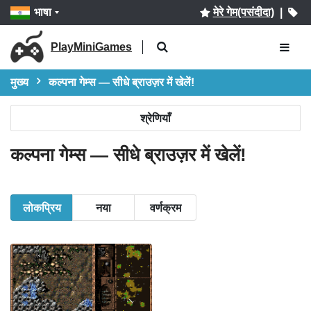
भाषा
मेरे गेम(पसंदीदा)
|
PlayMiniGames
मुख्य
कल्पना गेम्स — सीधे ब्राउज़र में खेलें!
श्रेणियाँ
कल्पना गेम्स — सीधे ब्राउज़र में खेलें!
लोकप्रिय
नया
वर्णक्रम