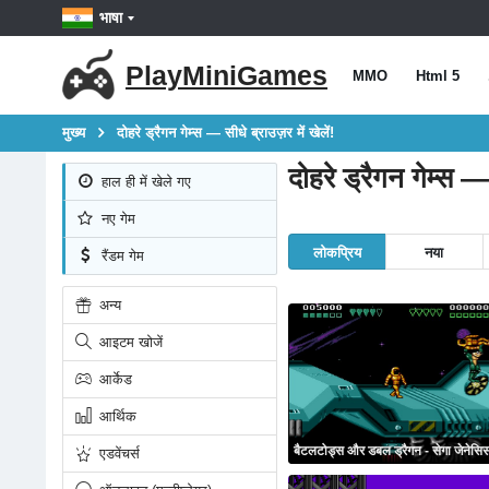
भाषा
PlayMiniGames
MMO
Html 5
मुख्य
दोहरे ड्रैगन गेम्स — सीधे ब्राउज़र में खेलें!
दोहरे ड्रैगन गेम्स — 
हाल ही में खेले गए
नए गेम
लोकप्रिय
नया
रैंडम गेम
अन्य
आइटम खोजें
आर्केड
आर्थिक
बैटलटोड्स और डबल ड्रैगन - सेगा जेनेसि
एडवेंचर्स