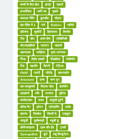
बच्चों के लिए खेल
झगड़े
राक्षसों
इनलॉजिक
ध्वनि का
गुब्बारे
क्लाउड गेमिंग
फ़ुटबॉल
दौड़ना
एक पंक्ति में ३
पत्ते
Roblox
मारियो
एलियंस
शूरवीरों
क्रिसमस
विपरीत
टैंक
खेत
हमारे बीच
प्रौद्योगिकी
मोटरसाइकिलें
पलायन
जहाजों
महानायक
रसोईघर
दृश्य उपन्यास
निंजा
विशेष ताकतें
सैंडबॉक्स
पोकीमॉन
टैंक
महजोंग
डिज्नी
टेट्रिस
FNAF
त्यागी
जीटीए
डायनासोर
Arkanoid
एल्मा
मध्य युग
एक राजकुमारी
विद्रूप खेल
हेलोवीन
तहखानों
साँप
सभ्यता
पुलिस
बास्केटबाल
सरल
समुद्री लुटेरे
बॉम्बर मैन
ड्रेगन
प्रोग्रामिंग
पार्कर
शतरंज
पिक्सेल
फिल्मों से
टाइकून
जासूसी
मुक्केबाज़ी
स्कूबी डू
कोरोनावाइरस
एडम और ईव
ट्रकों
SpongeBob
बुर्ज
पशु सिम्युलेटर