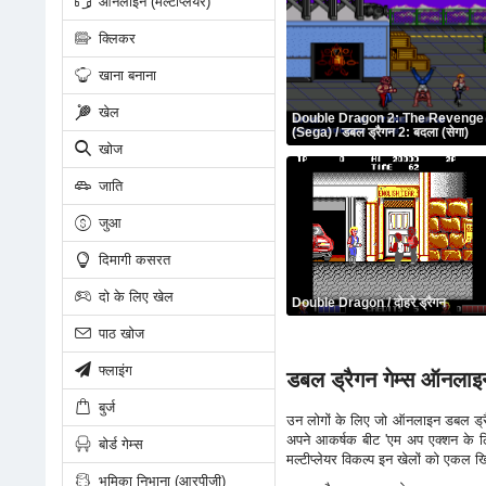
ऑनलाइन (मल्टीप्लेयर)
क्लिकर
खाना बनाना
खेल
Double Dragon 2: The Revenge
(Sega) / डबल ड्रैगन 2: बदला (सेगा)
खोज
जाति
जुआ
दिमागी कसरत
दो के लिए खेल
Double Dragon / दोहरे ड्रैगन
पाठ खोज
फ्लाइंग
डबल ड्रैगन गेम्स ऑनलाइन
बुर्ज
उन लोगों के लिए जो ऑनलाइन डबल ड्रै
अपने आकर्षक बीट 'एम अप एक्शन के लिए 
बोर्ड गेम्स
मल्टीप्लेयर विकल्प इन खेलों को एकल खि
भूमिका निभाना (आरपीजी)