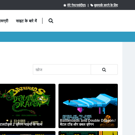
मेरे गेम(पसंदीदा)
|
बुकमार्क करने के लिए
ामग्री
साइट के बारे में
Battletoads and Double Dragon /
ैटलटोड्स 2 ड्रैगन भाइयों के साथ
बैटल टॉड और डबल ड्रैगन