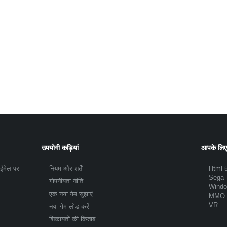
उपयोगी कड़ियां
आपके लिए
 ईमेल पर
नियम और शर्तें
Html 
Sega
गोपनीयता नीति
Wind
एक नया गेम सुझाएं
MMO
VR
नया गेम लोड करें
शिकायतों की किताब