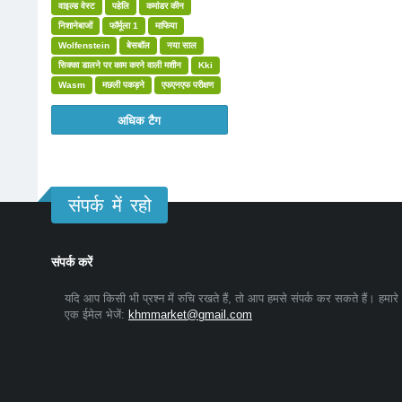
वाइल्ड वेस्ट
पहेलि
कमांडर कीन
निशानेबाजों
फॉर्मूला 1
माफिया
Wolfenstein
बेसबॉल
नया साल
सिक्का डालने पर काम करने वाली मशीन
Kki
Wasm
मछली पकड़ने
एफएनएफ परीक्षण
अधिक टैग
संपर्क में रहो
संपर्क करें
यदि आप किसी भी प्रश्न में रुचि रखते हैं, तो आप हमसे संपर्क कर सकते हैं। हमारे
एक ईमेल भेजें:
khmmarket@gmail.com