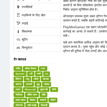
डबल ड्रैगन ब्राउज़र गेम्स का एक मुख
आदर्श है जो बिना सॉफ़्टवेयर इंस्टॉल 
रणनीतियाँ
निर्बाध अनुभव सुनिश्चित होता है।
लड़कियो के लिए खेल
ऑनलाइन उपलब्ध मुफ्त डबल ड्रैगन गेम्स
आसान बनाते हैं, जबकि बढ़ती कठिनाई स्
लड़ाई
PlayMiniGames एक महान प्लेटफ़ॉर्म है
शिक्षात्मक
कार्रवाई का आनंद ले सकते हैं। उपयोगक
सकें।
शूटिंग
चाहे आप क्लासिक आर्केड अनुभव को फ
प्रदान करता है। मुफ्त पहुंच और को
सिम्युलेटर
ड्रैगन की दुनिया में गोता लगाएँ और आ
टैग क्लाउड
संगीत
कौशल विकास
FNF
Sprunki
३डी
कारों
2d
विभिन्न
जादू
पहेली
पहनावा
कल्पना
जानवरों
युद्ध
पोशाक
स्थान
Minecraft
सुधार की
एनिमे
गेमपिक्स
जीवित रहना
ज़ोंबी
हवाई जहाज
विकास
डरावनी
रोबोटों
सॉफ्टगेम
शाही लड़ाई
खिलाड़ी