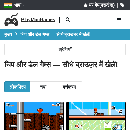
भाषा
मेरे गेम(पसंदीदा)
|
PlayMiniGames
मुख्य
चिप और डेल गेम्स — सीधे ब्राउज़र में खेलें!
श्रेणियाँ
चिप और डेल गेम्स — सीधे ब्राउज़र में खेलें!
लोकप्रिय
नया
वर्णक्रम