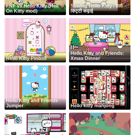
FNF vs Hello Kitty (Hell
Sewing Hello Kitty / हेलो
On Kitty mod)
किट्टी कढ़ाई
Hello Kitty and Friends:
Hello Kitty Pinball
Xmas Dinner
Hello Kitty and Friends
Jumper
Hello kitty mahjong