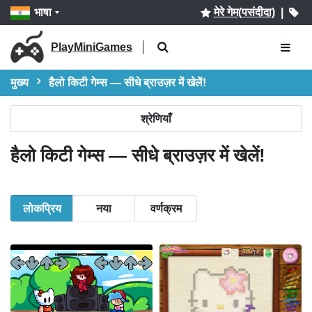
भाषा
मेरे गेम(पसंदीदा)
|
PlayMiniGames
मुख्य
हैलो किटी गेम्स — सीधे ब्राउज़र में खेलें!
श्रेणियाँ
हैलो किटी गेम्स — सीधे ब्राउज़र में खेलें!
लोकप्रिय
नया
वर्णक्रम