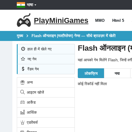
भाषा
PlayMiniGames
MMO
Html 5
मुख्य
Flash ऑनलाइन (मल्टीप्लेयर) गेम्स — सीधे ब्राउज़र में खेलें!
Flash ऑनलाइन (मल्टी
हाल ही में खेले गए
नए गेम
यहां आपको गेम मिलेंगे Flash, जिन्हें 
रैंडम गेम
लोकप्रिय
नया
अन्य
कोई रिकॉर्ड नहीं मिला
आइटम खोजें
आर्केड
आर्थिक
एडवेंचर्स