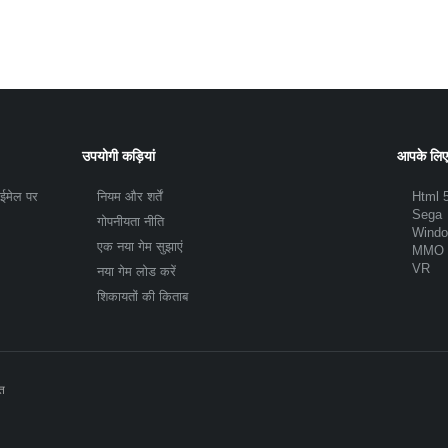
उपयोगी कड़ियां
आपके लिए
 ईमेल पर
नियम और शर्तें
Html 
Sega
गोपनीयता नीति
Wind
एक नया गेम सुझाएं
MMO
VR
नया गेम लोड करें
शिकायतों की किताब
ित