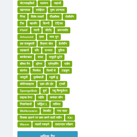
मोटरसाइकिलें
पलायन
जहाजों
महानायक
रसोईघर
दृश्य उपन्यास
निंजा
विशेष ताकतें
सैंडबॉक्स
पोकीमॉन
टैंक
महजोंग
डिज्नी
टेट्रिस
FNAF
त्यागी
जीटीए
डायनासोर
Arkanoid
एल्मा
मध्य युग
एक राजकुमारी
विद्रूप खेल
हेलोवीन
तहखानों
साँप
सभ्यता
पुलिस
बास्केटबाल
सरल
समुद्री लुटेरे
बॉम्बर मैन
ड्रेगन
प्रोग्रामिंग
पार्कर
शतरंज
पिक्सेल
फिल्मों से
टाइकून
जासूसी
मुक्केबाज़ी
स्कूबी डू
कोरोनावाइरस
एडम और ईव
ट्रकों
SpongeBob
बुर्ज
पशु सिम्युलेटर
वाइल्ड वेस्ट
पहेलि
कमांडर कीन
निशानेबाजों
फॉर्मूला 1
माफिया
Wolfenstein
बेसबॉल
नया साल
सिक्का डालने पर काम करने वाली मशीन
Kki
Wasm
मछली पकड़ने
एफएनएफ परीक्षण
अधिक टैग