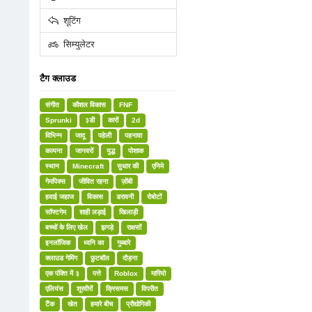
शूटिंग
सिम्युलेटर
टैग क्लाउड
संगीत
कौशल विकास
FNF
Sprunki
३डी
कारों
2d
विभिन्न
जादू
पहेली
पहनावा
कल्पना
जानवरों
युद्ध
पोशाक
स्थान
Minecraft
सुधार की
एनिमे
गेमपिक्स
जीवित रहना
ज़ोंबी
हवाई जहाज
विकास
डरावनी
रोबोटों
सॉफ्टगेम
शाही लड़ाई
खिलाड़ी
बच्चों के लिए खेल
झगड़े
राक्षसों
इनलॉजिक
ध्वनि का
गुब्बारे
क्लाउड गेमिंग
फ़ुटबॉल
दौड़ना
एक पंक्ति में ३
पत्ते
Roblox
मारियो
एलियंस
शूरवीरों
क्रिसमस
विपरीत
टैंक
खेत
हमारे बीच
प्रौद्योगिकी