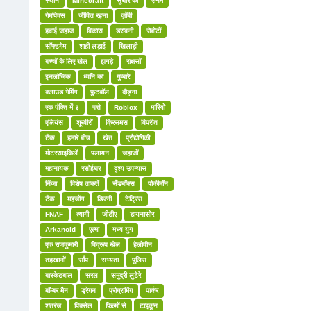
स्थान
Minecraft
सुधार की
एनिमे
गेमपिक्स
जीवित रहना
ज़ोंबी
हवाई जहाज
विकास
डरावनी
रोबोटों
सॉफ्टगेम
शाही लड़ाई
खिलाड़ी
बच्चों के लिए खेल
झगड़े
राक्षसों
इनलॉजिक
ध्वनि का
गुब्बारे
क्लाउड गेमिंग
फ़ुटबॉल
दौड़ना
एक पंक्ति में ३
पत्ते
Roblox
मारियो
एलियंस
शूरवीरों
क्रिसमस
विपरीत
टैंक
हमारे बीच
खेत
प्रौद्योगिकी
मोटरसाइकिलें
पलायन
जहाजों
महानायक
रसोईघर
दृश्य उपन्यास
निंजा
विशेष ताकतें
सैंडबॉक्स
पोकीमॉन
टैंक
महजोंग
डिज्नी
टेट्रिस
FNAF
त्यागी
जीटीए
डायनासोर
Arkanoid
एल्मा
मध्य युग
एक राजकुमारी
विद्रूप खेल
हेलोवीन
तहखानों
साँप
सभ्यता
पुलिस
बास्केटबाल
सरल
समुद्री लुटेरे
बॉम्बर मैन
ड्रेगन
प्रोग्रामिंग
पार्कर
शतरंज
पिक्सेल
फिल्मों से
टाइकून