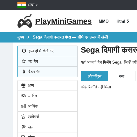
भाषा
PlayMiniGames
MMO
Html 5
मुख्य
Sega दिमागी कसरत गेम्स — सीधे ब्राउज़र में खेलें!
Sega दिमागी कसरत गे
हाल ही में खेले गए
नए गेम
यहां आपको गेम मिलेंगे Sega, जिन्हें व
रैंडम गेम
लोकप्रिय
नया
अन्य
कोई रिकॉर्ड नहीं मिला
आर्केड
आर्थिक
एडवेंचर्स
खेल