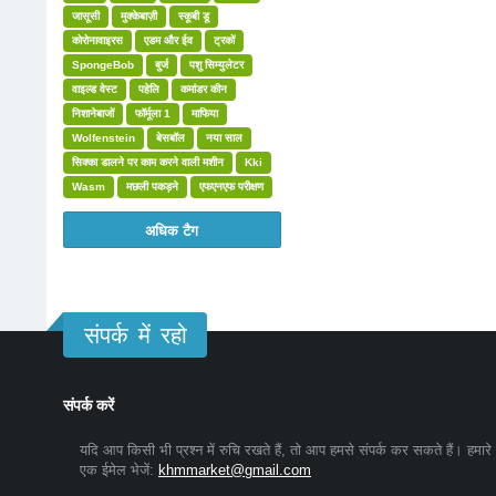
जासूसी
मुक्केबाज़ी
स्कूबी डू
कोरोनावाइरस
एडम और ईव
ट्रकों
SpongeBob
बुर्ज
पशु सिम्युलेटर
वाइल्ड वेस्ट
पहेलि
कमांडर कीन
निशानेबाजों
फॉर्मूला 1
माफिया
Wolfenstein
बेसबॉल
नया साल
सिक्का डालने पर काम करने वाली मशीन
Kki
Wasm
मछली पकड़ने
एफएनएफ परीक्षण
अधिक टैग
संपर्क में रहो
संपर्क करें
यदि आप किसी भी प्रश्न में रुचि रखते हैं, तो आप हमसे संपर्क कर सकते हैं। हमारे
एक ईमेल भेजें:
khmmarket@gmail.com