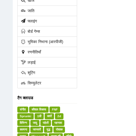
खोज
जाति
फ्लाइंग
बोर्ड गेम्स
भूमिका निभाना (आरपीजी)
रणनीतियाँ
लड़ाई
शूटिंग
सिम्युलेटर
टैग क्लाउड
संगीत
कौशल विकास
FNF
Sprunki
३डी
कारों
2d
विभिन्न
जादू
पहेली
पहनावा
कल्पना
जानवरों
युद्ध
पोशाक