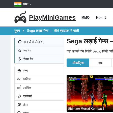
भाषा
PlayMiniGames
MMO
Html 5
मुख्य
Sega लड़ाई गेम्स — सीधे ब्राउज़र में खेलें!
Sega लड़ाई गेम्स — स
हाल ही में खेले गए
नए गेम
यहां आपको गेम मिलेंगे Sega, जिन्हें व
रैंडम गेम
लोकप्रिय
नया
अन्य
आर्केड
आर्थिक
एडवेंचर्स
खेल
Ultimate Mortal Kombat 3