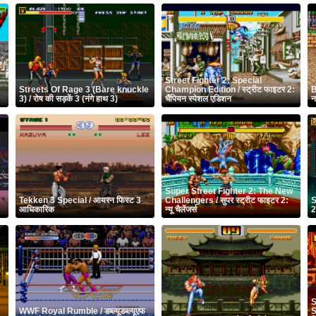
Street Fighter 2: Special
Streets Of Rage 3 (Bare knuckle
Champion Edition / स्ट्रीट फाइटर 2:
B
3) / रोष की सड़कें 3 (नंगे हाथ 3)
चैंपियन स्पेशल एडिशन
न
Super Street Fighter 2: The New
Tekken 3 Special / आयरन फिस्ट 3
Challengers / सुपर स्ट्रीट फाइटर 2:
S
आधिकारिक
न्यू चैलेंजर्स
2
S
WWF Royal Rumble / डब्ल्यूडब्ल्यूएफ
S