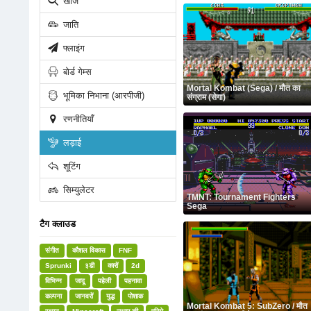
खोज
जाति
फ्लाइंग
बोर्ड गेम्स
Mortal Kombat (Sega) / मौत का
भूमिका निभाना (आरपीजी)
संग्राम (सेगा)
रणनीतियाँ
लड़ाई
शूटिंग
सिम्युलेटर
TMNT: Tournament Fighters
Sega
टैग क्लाउड
संगीत
कौशल विकास
FNF
Sprunki
३डी
कारों
2d
विभिन्न
जादू
पहेली
पहनावा
कल्पना
जानवरों
युद्ध
पोशाक
Mortal Kombat 5: SubZero / मौत