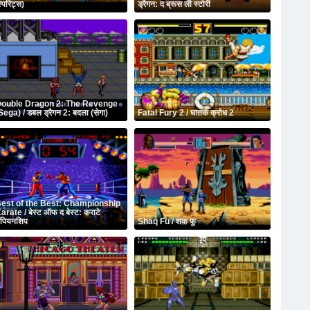
्पिरिट्स)
ड्रैगन: द ब्रूस ली स्टोरी
ouble Dragon 2: The Revenge
Sega) / डबल ड्रैगन 2: बदला (सेगा)
Fatal Fury 2 / घातक क्रोध 2
est of the Best: Championship
arate / बेस्ट ऑफ द बेस्ट: कराटे
ैंपियनशिप
Shaq Fu / शक फू