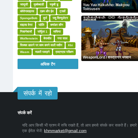
जासूसी
मुक्केबाज़ी
स्कूबी डू
Yuu Yuu Hakusho: Makyou
Toitsusen
कोरोनावाइरस
एडम और ईव
ट्रकों
SpongeBob
बुर्ज
पशु सिम्युलेटर
वाइल्ड वेस्ट
पहेलि
कमांडर कीन
निशानेबाजों
फॉर्मूला 1
माफिया
Wolfenstein
बेसबॉल
नया साल
सिक्का डालने पर काम करने वाली मशीन
Kki
Wasm
मछली पकड़ने
एफएनएफ परीक्षण
WeaponLord / शस्त्रागार भगवान
अधिक टैग
संपर्क में रहो
संपर्क करें
यदि आप किसी भी प्रश्न में रुचि रखते हैं, तो आप हमसे संपर्क कर सकते हैं। हमारे
एक ईमेल भेजें:
khmmarket@gmail.com