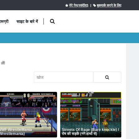
मेरे गेम(पसंदीदा)
|
बुकमार्क करने के लिए
ामग्री
साइट के बारे में
लें!
WF WrestleMania
Streets Of Rage (Bare knuckle) /
Wrestlemania)
रोष की सड़कें (नंगे हाथों से)