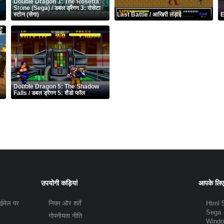
Double Dragon 3: The Rosetta
Stone (Sega) / डबल ड्रैगन 3: रोसेटा
स्टोन (सेगा)
Last Battle / आखिरी लड़ाई
E
Double Dragon 5: The Shadow
Falls / डबल ड्रैगन 5: शैडो फॉल
उपयोगी कड़ियां
आपके लिए
 ईमेल पर
नियम और शर्तें
Html 
Sega
गोपनीयता नीति
Wind