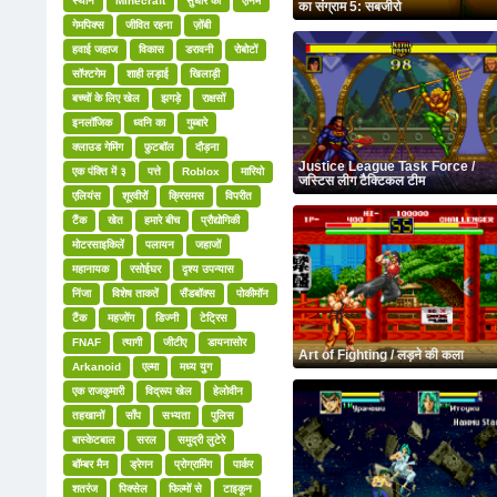
स्थान
Minecraft
सुधार की
एनिमे
का संग्राम 5: सबजीरो
गेमपिक्स
जीवित रहना
ज़ोंबी
हवाई जहाज
विकास
डरावनी
रोबोटों
सॉफ्टगेम
शाही लड़ाई
खिलाड़ी
बच्चों के लिए खेल
झगड़े
राक्षसों
इनलॉजिक
ध्वनि का
गुब्बारे
क्लाउड गेमिंग
फ़ुटबॉल
दौड़ना
Justice League Task Force /
एक पंक्ति में ३
पत्ते
Roblox
मारियो
जस्टिस लीग टैक्टिकल टीम
एलियंस
शूरवीरों
क्रिसमस
विपरीत
टैंक
खेत
हमारे बीच
प्रौद्योगिकी
मोटरसाइकिलें
पलायन
जहाजों
महानायक
रसोईघर
दृश्य उपन्यास
निंजा
विशेष ताकतें
सैंडबॉक्स
पोकीमॉन
टैंक
महजोंग
डिज्नी
टेट्रिस
FNAF
त्यागी
जीटीए
डायनासोर
Art of Fighting / लड़ने की कला
Arkanoid
एल्मा
मध्य युग
एक राजकुमारी
विद्रूप खेल
हेलोवीन
तहखानों
साँप
सभ्यता
पुलिस
बास्केटबाल
सरल
समुद्री लुटेरे
बॉम्बर मैन
ड्रेगन
प्रोग्रामिंग
पार्कर
शतरंज
पिक्सेल
फिल्मों से
टाइकून