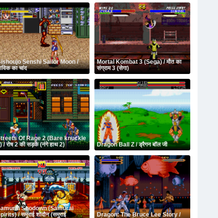
ishoujo Senshi Sailor Moon /
Mortal Kombat 3 (Sega) / मौत का
ाविक का चांद
संग्राम 3 (सेगा)
treets Of Rage 2 (Bare knuckle
) / रोष 2 की सड़कें (नंगे हाथ 2)
Dragon Ball Z / ड्रैगन बॉल जी
amurai Shodown (Samurai
pirits) / समुराई शोदौन (समुराई
Dragon: The Bruce Lee Story /