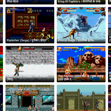
रॉयल बैटल
King of Fighters / सेनानियों के राजा
स
D
Punisher (Sega) / पुनीशर (सेगा)
Primal Rage / प्रारंभिक क्रोध
(
B
Cliffhanger (Sega) / रॉक क्लाइंबर
Top Fighter 2000 MK 8 / मुख्य लड़ाकू
K
(सेगा)
200 एमके 8
च