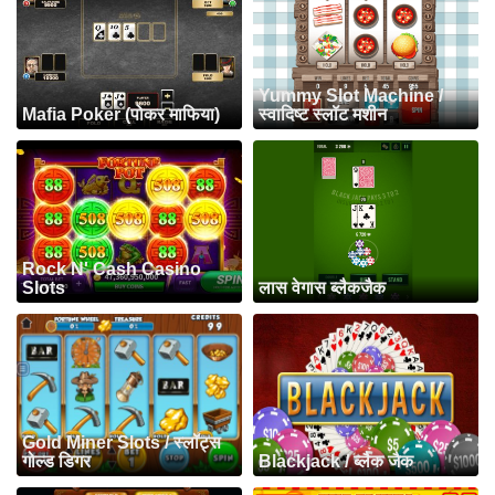
Yummy Slot Machine /
Mafia Poker (पोकर माफिया)
स्वादिष्ट स्लॉट मशीन
Rock N' Cash Casino
Slots
लास वेगास ब्लैकजैक
Gold Miner Slots / स्लॉट्स
गोल्ड डिगर
Blackjack / ब्लैक जैक