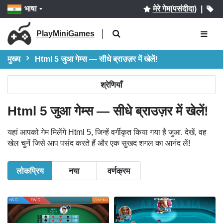
भाषा
मेरे गेम(पसंदीदा)
|
PlayMiniGames
मुख्य
Html 5 जुआ गेम्स — सीधे ब्राउज़र में खेलें!
श्रेणियाँ
Html 5 जुआ गेम्स — सीधे ब्राउज़र में खेलें!
यहां आपको गेम मिलेंगे Html 5, जिन्हें वर्गीकृत किया गया है जुआ. देखें, वह
खेल चुनें जिसे आप पसंद करते हैं और एक सुखद शगल का आनंद लें!
लोकप्रिय
नया
वर्णक्रम