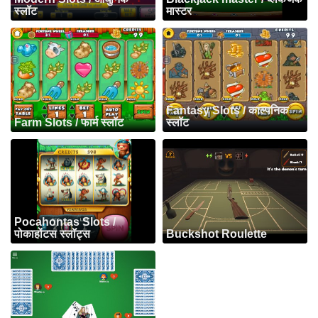
स्लॉट
मास्टर
Fantasy Slots / काल्पनिक
Farm Slots / फार्म स्लॉट
स्लॉट
Pocahontas Slots /
पोकाहोंटस स्लॉट्स
Buckshot Roulette