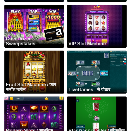
Coin Dozer:
Sweepstakes
VIP Slot Machine
Fruit Slot Machine / फल
स्लॉट मशीन
LiveGames . से पोकर
Modern Slots / आधुनिक
Blackjack master / ब्लैकजैक