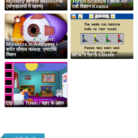
Mystery at the Museums
Turbo Science / क्वार्क और
(संग्रहालयों में रहस्य)
टर्बो विज्ञान Kvaisu
Bodyworks Voyager:
Missions in Anatomy /
शरीर सौष्ठव मल्लाह: एनाटॉमी
मिशन
M*A*T*H*S Circus
Up side Town / शहर के ऊपर