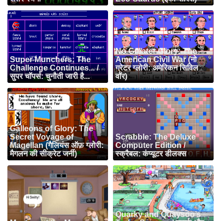
No Greater Glory: The
Super Munchers: The
American Civil War (नो
Challenge Continues... /
ग्रेटर ग्लोरी: अमेरिकन सिविल
सुपर चॉपर्स: चुनौती जारी है...
वॉर)
Galleons of Glory: The
Secret Voyage of
Scrabble: The Deluxe
Magellan (गैलियंस ऑफ़ ग्लोरी:
Computer Edition /
मैगलन की सीक्रेट जर्नी)
स्क्रैबल: कंप्यूटर डीलक्स
Quarky and Quaysoo’s