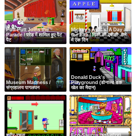
Putt-Putt Joins the
Mickey’s ABC’s: A Day at
Parade / परेड में शामिल हुए पैट
the Fair / मिकी की एबीसी: मेले
पैट
में एक दिन
Donald Duck's
Museum Madness /
Playground (डोनाल्ड डक
संग्रहालय पागलपन
खेल का मैदान)
शरीर-रचना
Eco-Saurus (इको-सॉरस)