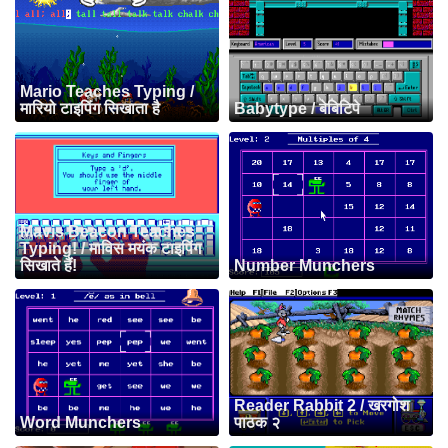
Mario Teaches Typing /
मारियो टाइपिंग सिखाता है
Babytype / बेबिटिपे
Mavis Beacon Teaches
Typing! / माविस मयंक टाइपिंग
सिखाते हैं!
Number Munchers
Reader Rabbit 2 / खरगोश
Word Munchers
पाठक २