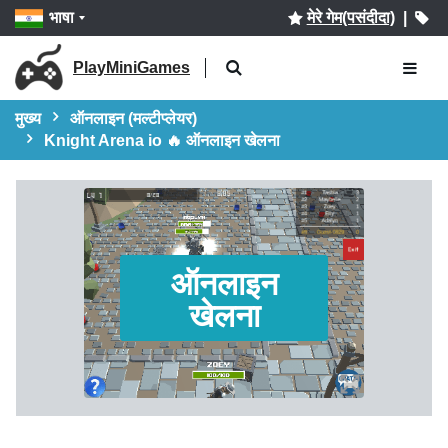
भाषा
मेरे गेम(पसंदीदा)
|
PlayMiniGames
मुख्य
ऑनलाइन (मल्टीप्लेयर)
Knight Arena io 🔥 ऑनलाइन खेलना
ऑनलाइन
खेलना