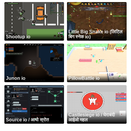
Little Big Snake io (लिटिल
Shootup io
बिग स्नेक io)
Junon io
PillowBattle io
Castlesiege io / घेराबंदी
Source io / आयो स्रोत
आईओ महल