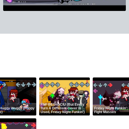
FNF BETADCIU (But Every
 Huggy Wuggy (Poppy
Turn A Different Cover Is
Friday Night Funkin':
e)
Used, Friday Night Funkin')
Fight Masses