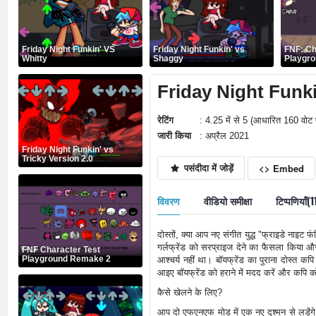
Friday Night Funkin' VS
Friday Night Funkin' vs
FNF: Ch
Whitty
Shaggy
Playgr
Friday Night Funk
रेटिंग
: 4.25 में से 5 (आधारित 160 वोट 
जारी किया
: अप्रैल 2021
Friday Night Funkin' vs
Tricky Version 2.0
पसंदीदा में जोड़ें
<> Embed
विवरण
वीडियो समीक्षा
टिप्पणियाँ(1
दोस्तों, क्या आप नए संगीत युद्ध "फ्राइडे नाइट
गर्लफ्रेंड को सरप्राइज देने का फैसला किया औ
FNF Character Test
Playground Remake 2
आश्चर्य नहीं था। बॉयफ्रेंड का पुराना दोस्त 
आइए बॉयफ्रेंड को हराने में मदद करें और कपि क
कैसे खेलने के लिए?
आप दो एफएनएफ मोड में एक नए दुश्मन से लड़ेंगे - 