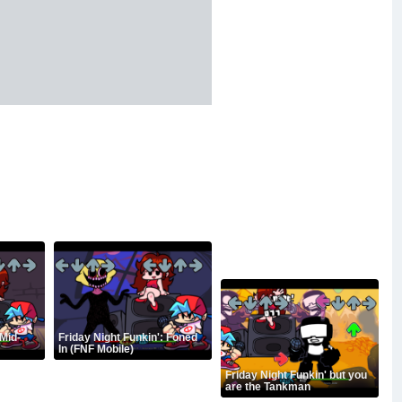
 Mid-
Friday Night Funkin': Foned
In (FNF Mobile)
Friday Night Funkin' but you
are the Tankman