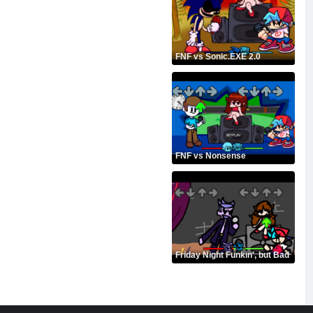
FNF vs Sonic.EXE 2.0
FNF vs Nonsense
Friday Night Funkin', but Bad