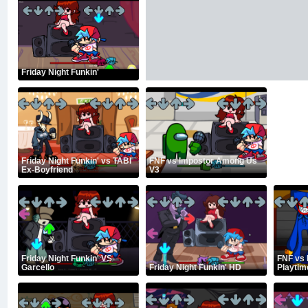
Friday Night Funkin'
Friday Night Funkin' vs TABI
FNF vs Impostor Among Us
Ex-Boyfriend
V3
Friday Night Funkin' VS
FNF vs
Garcello
Friday Night Funkin' HD
Playtim