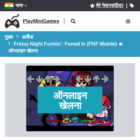
भाषा
मेरे गेम(पसंदीदा)
|
PlayMiniGames
मुख्य
आर्केड
Friday Night Funkin': Foned In (FNF Mobile) 🔥
ऑनलाइन खेलना
ऑनलाइन
खेलना