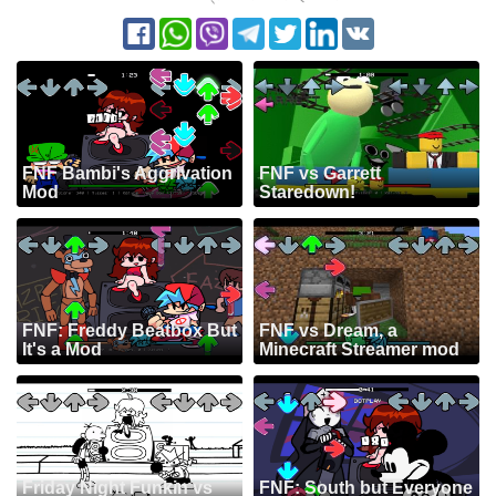
FNF Bambi's Aggrivation
FNF vs Garrett
Mod
Staredown!
FNF: Freddy Beatbox But
FNF vs Dream, a
It's a Mod
Minecraft Streamer mod
Friday Night Funkin vs
FNF: South but Everyone