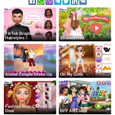
TikTok Braided
Hairstyles
Strawberella
Anime Couple Dress Up
Oh My Goth
Fashion Box: Christmas
Diva
BFF Art Class