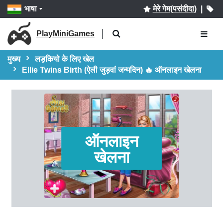
भाषा
मेरे गेम(पसंदीदा)
|
PlayMiniGames
मुख्य
लड़कियो के लिए खेल
Ellie Twins Birth (ऐली जुड़वां जन्मदिन) 🔥 ऑनलाइन खेलना
ऑनलाइन
खेलना