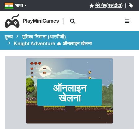
भाषा
मेरे गेम(पसंदीदा)
|
PlayMiniGames
मुख्य
भूमिका निभाना (आरपीजी)
Knight Adventure 🔥 ऑनलाइन खेलना
ऑनलाइन
खेलना