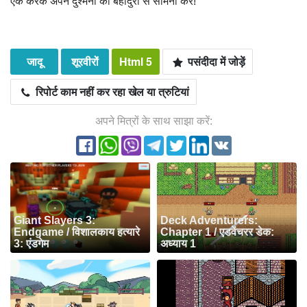
एक करके अपने दुश्मनों का बहादुरी से सामना करें!
जादू
शूरवीरों
Html 5
पसंदीदा में जोड़ें
रिपोर्ट काम नहीं कर रहा खेल या त्रुटियां
अपने मित्रों के साथ साझा करें:
Giant Slayers 3:
Deck Adventurers:
Endgame / विशालकाय हत्यारे
Chapter 1 / एडवेंचरर डेक:
3: एंडगेम
अध्याय 1