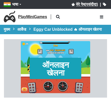
भाषा
मेरे गेम(पसंदीदा)
|
PlayMiniGames
मुख्य
आर्केड
Eggy Car Unblocked 🔥 ऑनलाइन खेलना
ऑनलाइन
खेलना