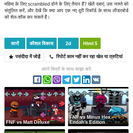
महिमा के लिए scrambled होने के लिए तैयार हैं? खेलें दबाएं, उस नाश्ते को
संतुलित करें, और देखें कि क्या आप एक नए दूरी रिकॉर्ड के साथ लीडरबोर्ड
को शेल-शॉक कर सकते हैं।
कारों
कौशल विकास
2d
Html 5
पसंदीदा में जोड़ें
रिपोर्ट काम नहीं कर रहा खेल या त्रुटियां
अपने मित्रों के साथ साझा करें:
FNF vs Minus Hex –
FNF vs Matt Deluxe
Endah’s Edition