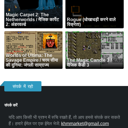
Magic Carpet 2: The
Netherworlds / मैजिक कार्पेट
Rogue (धोखाधड़ी करने वाले
2: अंडरवर्ल्ड
विक्रेता)
Worlds of Ultima: The
Savage Empire / चरम सीमा
The Magic Candle 3 /
की दुनिया: जंगली साम्राज्य
मैजिक कैंडी 3
संपर्क में रहो
संपर्क करें
यदि आप किसी भी प्रश्न में रुचि रखते हैं, तो आप हमसे संपर्क कर सकते
हैं। हमारे ईमेल पर एक ईमेल भेजें:
khmmarket@gmail.com