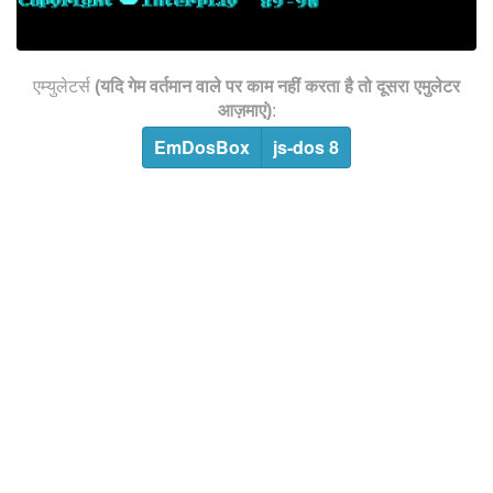
एम्युलेटर्स
(यदि गेम वर्तमान वाले पर काम नहीं करता है तो दूसरा एमुलेटर
आज़माएं)
:
EmDosBox
js-dos 8