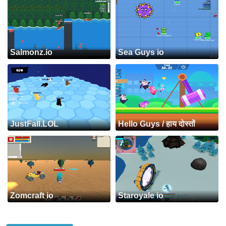
Salmonz.io
Sea Guys io
JustFall.LOL
Hello Guys / हाय दोस्तों
Zomcraft io
Staroyale io