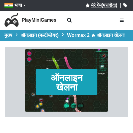
भाषा
मेरे गेम(पसंदीदा)
|
PlayMiniGames
मुख्य
ऑनलाइन (मल्टीप्लेयर)
Wormax 2 🔥 ऑनलाइन खेलना
ऑनलाइन
खेलना