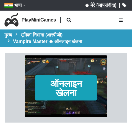
भाषा
मेरे गेम(पसंदीदा)
|
PlayMiniGames
मुख्य
भूमिका निभाना (आरपीजी)
Vampire Master 🔥 ऑनलाइन खेलना
ऑनलाइन
खेलना