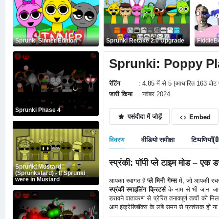
Sprunki Sinner Edition
Sprunki Retake 2.0 Upgrade
FiddleB
Sprunki: Poppy Pl
रेटिंग
: 4.85 में से 5 (आधारित 163 वोट 
जारी किया
: नवंबर 2024
Sprunki Phase 4
पसंदीदा में जोड़ें
<> Embed
विवरण
वीडियो समीक्षा
टिप्पणियाँ(
स्प्रंकी: पॉपी प्ले टाइम मोड – एक ड
Sprunki Mustard
(Sprunkstard) - If Sprunki
were in Mustard
आपका स्वागत है
प्ले मिनी गेम्स
में, जो आपकी रचन
स्प्रंकी स्माइलिंग क्रिटर्स
के नाम से भी जाना जात
डरावने वातावरण से प्रेरित तनावपूर्ण तत्वों को 
आप इंक्रेडिबॉक्स के लंबे समय से प्रशंसक हों या