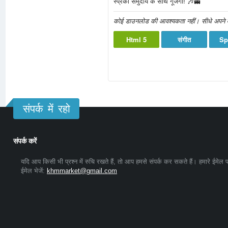
स्प्रंकी समुदाय के साथ गूंजेंगी! 🎶👻
कोई डाउनलोड की आवश्यकता नहीं। सीधे अपने वेब ब
Html 5
संगीत
Sp
संपर्क में रहो
संपर्क करें
यदि आप किसी भी प्रश्न में रुचि रखते हैं, तो आप हमसे संपर्क कर सकते हैं। हमारे ईमेल
ईमेल भेजें:
khmmarket@gmail.com