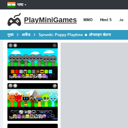
भाषा
PlayMiniGames
MMO
Html 5
.io
मुख्य
आर्केड
Sprunki: Poppy Playtime 🔥 ऑनलाइन खेलना
Sprunki Game (Original)
Sprunki Remastered