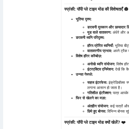
स्प्रंकी: पॉपी प्ले टाइम मोड की विशेषताएँ 🎃
भूतिया दृश्य:
डरावनी मुस्कान और छायादार ड
मूड वाले वातावरण:
अंधेरे और असा
डरावनी ध्वनि परिदृश्य:
हॉरर-प्रेरित ध्वनियाँ:
भूतिया बीट्
वातावरणीय प्रभाव:
अपने ट्रैक 
विशेष हॉरर कॉम्बोज़:
अनोखे ध्वनि संयोजन:
विशेष हॉर
इंटरएक्टिव एनिमेशन:
देखें कि क
उन्नत गेमप्ले:
सहज इंटरफेस:
इंक्रेडिबॉक्स स
लगाना आसान हो जाता है।
गतिशील इंटरैक्शन:
पात्र आपके ध
फिर से खेलने का मज़ा:
अंतहीन संयोजन:
कई पात्रों और
छिपे हुए बोनस:
विभिन्न बोनस सु
स्प्रंकी: पॉपी प्ले टाइम मोड क्यों खेलें? ❤️