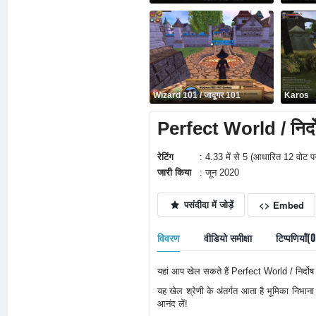
Wizard 101 / जादूगर 101
Karos
Perfect World / निर्दो
रेटिंग
: 4.33 में से 5 (आधारित 12 वोट प
जारी किया
: जून 2020
पसंदीदा में जोड़ें
<> Embed
विवरण
वीडियो समीक्षा
टिप्पणियाँ(
यहां आप खेल सकते हैं Perfect World / निर्दो
यह खेल श्रेणी के अंतर्गत आता है भूमिका निभा
आनंद लें!