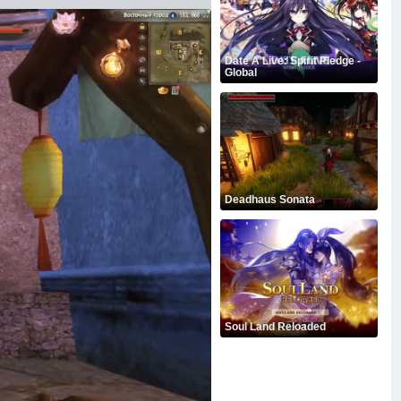
Date A Live: Spirit Pledge -
Global
Deadhaus Sonata
Soul Land Reloaded