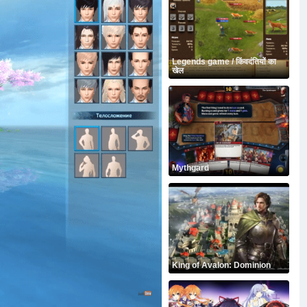
Legends game / किंवदंतियों का
खेल
Mythgard
King of Avalon: Dominion