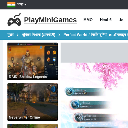
भाषा
PlayMiniGames
MMO
Html 5
.io
मुख्य
भूमिका निभाना (आरपीजी)
Perfect World / निर्दोष दुनिया 🔥 ऑनलाइन 
RAID: Shadow Legends
Neverwinter Online