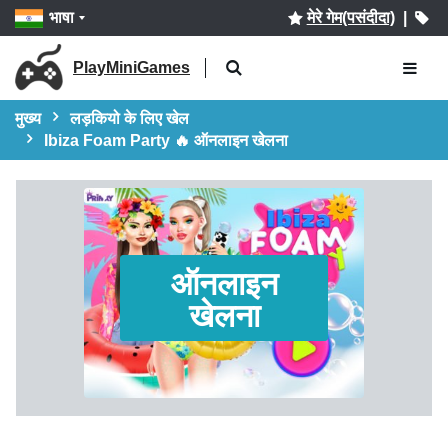
भाषा
मेरे गेम(पसंदीदा)
|
PlayMiniGames
मुख्य
लड़कियो के लिए खेल
Ibiza Foam Party 🔥 ऑनलाइन खेलना
ऑनलाइन
खेलना