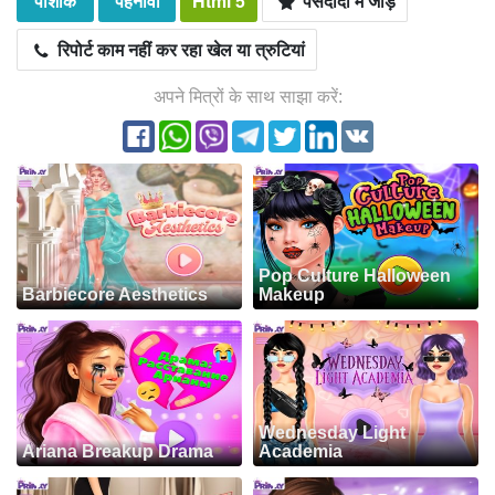
पोशाक
पहनावा
Html 5
पसंदीदा में जोड़ें
रिपोर्ट काम नहीं कर रहा खेल या त्रुटियां
अपने मित्रों के साथ साझा करें:
Pop Culture Halloween
Barbiecore Aesthetics
Makeup
Wednesday Light
Ariana Breakup Drama
Academia