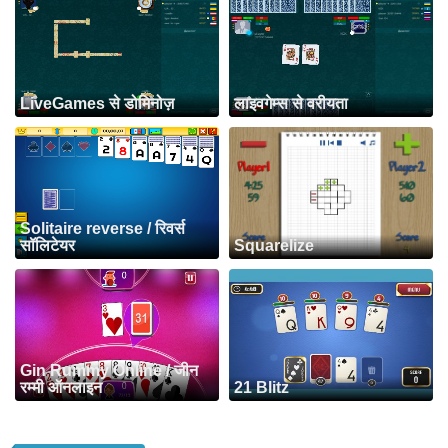
LiveGames से डोमिनोज़
लाइवगेम्स से वरीयता
Solitaire reverse / रिवर्स
सॉलिटेयर
Squarelize
Gin Rummy Online / जीन
रम्मी ऑनलाइन
21 Blitz