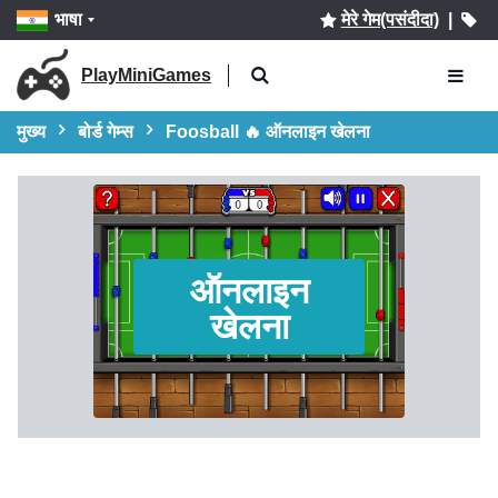
भाषा
मेरे गेम(पसंदीदा)
|
PlayMiniGames
मुख्य
बोर्ड गेम्स
Foosball 🔥 ऑनलाइन खेलना
ऑनलाइन
खेलना