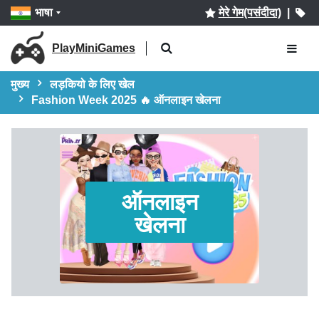
भाषा
मेरे गेम(पसंदीदा)
|
PlayMiniGames
मुख्य
लड़कियो के लिए खेल
Fashion Week 2025 🔥 ऑनलाइन खेलना
ऑनलाइन
खेलना