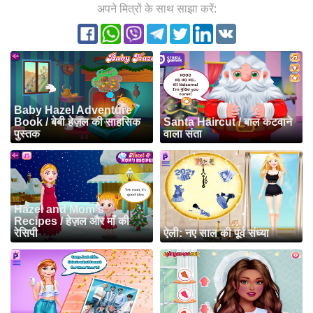
अपने मित्रों के साथ साझा करें:
Baby Hazel Adventure
Book / बेबी हेज़ल की साहसिक
Santa Haircut / बाल कटवाने
पुस्तक
वाला संता
Hazel and Mom's
Recipes / हेज़ल और माँ की
रेसिपी
ऐली: नए साल की पूर्व संध्या