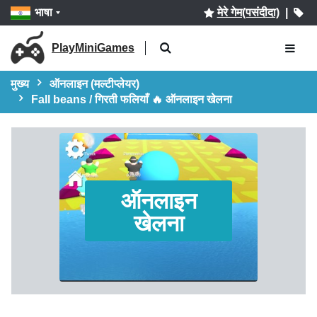
भाषा
मेरे गेम(पसंदीदा)
|
PlayMiniGames
मुख्य
ऑनलाइन (मल्टीप्लेयर)
Fall beans / गिरती फलियाँ 🔥 ऑनलाइन खेलना
ऑनलाइन
खेलना