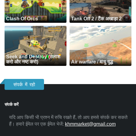
Clash Of Orcs
Tank Off 2 / टैंक अखाड़ा 2
Seek and Destroy (तलाश
करो और नष्ट करो)
Air warfare / वायु युद्ध
संपर्क में रहो
संपर्क करें
यदि आप किसी भी प्रश्न में रुचि रखते हैं, तो आप हमसे संपर्क कर सकते
हैं। हमारे ईमेल पर एक ईमेल भेजें:
khmmarket@gmail.com