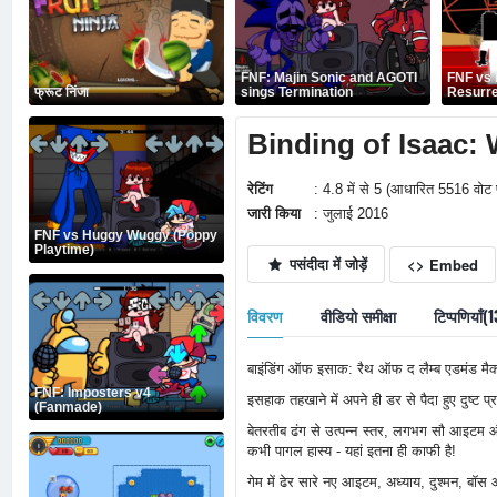
FNF: Majin Sonic and AGOTI
FNF vs 
फ्रूट निंजा
sings Termination
Resurre
Binding of Isaac:
रेटिंग
: 4.8 में से 5 (आधारित 5516 वोट 
जारी किया
: जुलाई 2016
FNF vs Huggy Wuggy (Poppy
Playtime)
पसंदीदा में जोड़ें
<> Embed
विवरण
वीडियो समीक्षा
टिप्पणियाँ(
बाइंडिंग ऑफ इसाक: रैथ ऑफ द लैम्ब एडमंड मैकम
FNF: Imposters v4
इसहाक तहखाने में अपने ही डर से पैदा हुए दुष्ट प्र
(Fanmade)
बेतरतीब ढंग से उत्पन्न स्तर, लगभग सौ आइटम और 
कभी पागल हास्य - यहां इतना ही काफी है!
गेम में ढेर सारे नए आइटम, अध्याय, दुश्मन, बॉस