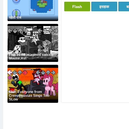
Flash
इसहाक
ब
पहेली राज
FNF vs Reimagined suicide
Mouse.Avi
FNF: Everyone from
Creepypastas Sings Too-
SLow