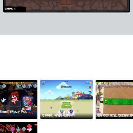
Emmi (Fizzy Pop
द स्मर्फ्स: ओशन क्लीनअप
पौधे बनाम लाश: प्रशंसक सं