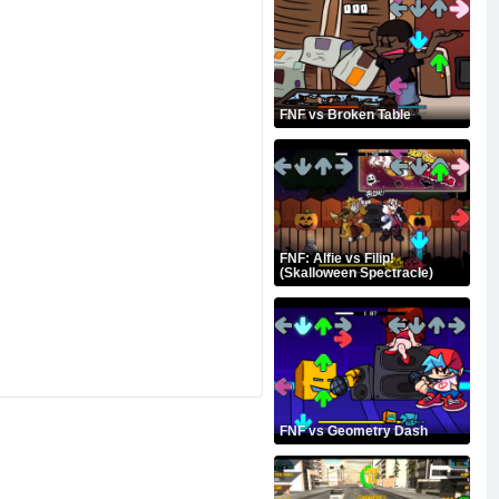
FNF vs Broken Table
FNF: Alfie vs Filip!
(Skalloween Spectracle)
FNF vs Geometry Dash