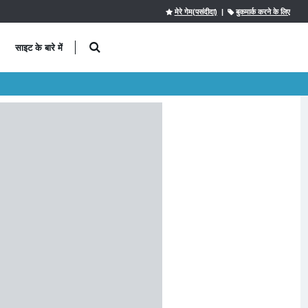
मेरे गेम(पसंदीदा)
|
बुकमार्क करने के लिए
साइट के बारे में