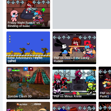
Friday Night Funkin' vs
Binding of Isaac
Bible Adventures / बाइबिल
FNF vs Oswald the Lucky
एडवेंचर्स
Rabbit
FNF vs 
Zombie Clash 3D
FNF vs Minus Annie
Panic)