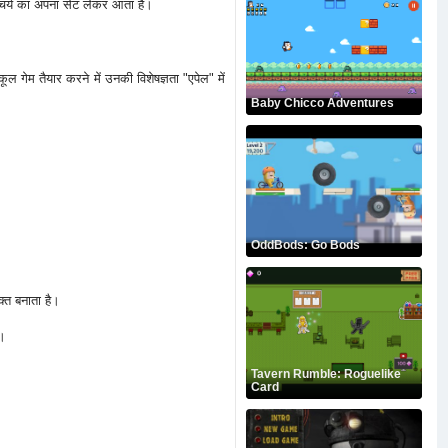
 आश्चर्य का अपना सेट लेकर आता है।
ल गेम तैयार करने में उनकी विशेषज्ञता "एपेल" में
Baby Chicco Adventures
OddBods: Go Bods
्त बनाता है।
ै।
Tavern Rumble: Roguelike
Card