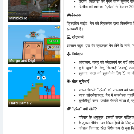
उद्देश्य: खिलाड़ी का मुख्य कार्य सुनहरे
रिलीज की तारीख: "एपेल" ने दिसंबर 2
🎮डेवलपर
Miniblox.io
क्रिएटिव माइंड: गेम को ग्रिफ़पैच द्वारा विकसित
झलकती है।
💻 प्लेटफार्म
आसान पहुंच: एक वेब ब्राउज़र गेम होने के नाते
🕹️ नियंत्रण
Merge and Dig!
आंदोलन: पात्र को प्लेटफ़ॉर्म पर बाएँ औ
कूदें: कूदने के लिए, खिलाड़ी 'डब्ल्यू',
झुकना: पात्र को झुकने के लिए 'S' या नी
🌟 खेल सुविधाएँ
सरल गेमप्ले: "एपेल" को सरलता को ध्या
प्यारा सौंदर्यशास्त्र: गेम में मनमोह
चुनौतीपूर्ण स्तर: जबकि गेमप्ले सीधा है
Hard Game 2
🌈 "एपेल" क्यों खेलें?
परिवार के अनुकूल: इसकी सरल यांत्रिक
कैज़ुअल गेमिंग: उन खिलाड़ियों के लिए
कौशल विकास: खेल विशेष रूप से युवा 