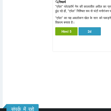
🔍निष्कर्ष
"एपेल" प्लेटफ़ॉर्म गेम की कालातीत अपील का 
ढूंढ रहे हों, "एपेल" निश्चित रूप से घंटों मनोरंज
"एपेल" का यह अवलोकन खेल के सार को पकड़ने, 
विकल्प बनाता है।
Html 5
2d
संपर्क में रहो