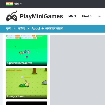
भाषा
PlayMiniGames
MMO
Html 5
.io
मुख्य
आर्केड
Appel 🔥 ऑनलाइन खेलना
Sprunki Interactive
Hungry Lamu