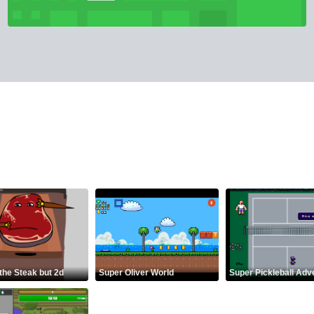
 the Steak but 2d
Super Oliver World
Super Pickleball Adv