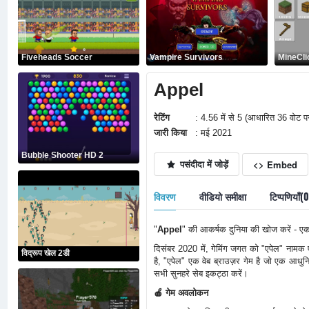
Fiveheads Soccer
Vampire Survivors
MineCli
Appel
रेटिंग
: 4.56 में से 5 (आधारित 36 वोट प
जारी किया
: मई 2021
Bubble Shooter HD 2
पसंदीदा में जोड़ें
<> Embed
विवरण
वीडियो समीक्षा
टिप्पणियाँ(
"
Appel
" की आकर्षक दुनिया की खोज करें - एक 
दिसंबर 2020 में, गेमिंग जगत को "एपेल" नामक ए
विद्रूप खेल 2डी
है, "एपेल" एक वेब ब्राउज़र गेम है जो एक आधुनि
सभी सुनहरे सेब इकट्ठा करें।
🍎 गेम अवलोकन