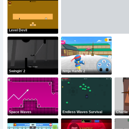
Level Devil
Swingin' 2
Ninja Hands 2
Space Waves
Endless Waves Survival
Charlie